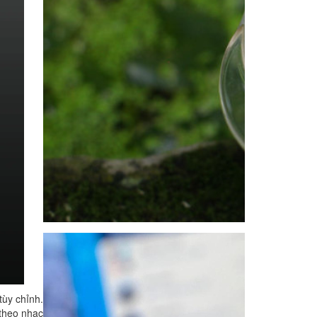
tùy chỉnh.
 theo nhạc