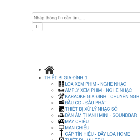
THIẾT BỊ GIA ĐÌNH
LOA XEM PHIM - NGHE NHẠC
AMPLY XEM PHIM - NGHE NHẠC
KARAOKE GIA ĐÌNH - CHUYÊN NGH
ĐẦU CD - ĐẦU PHÁT
THIẾT BỊ XỬ LÝ NHẠC SỐ
DÀN ÂM THANH MINI - SOUNDBAR
MÁY CHIẾU
MÀN CHIẾU
CÁP TÍN HIỆU - DÂY LOA HOME