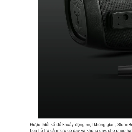
Được thiết kế để khuấy động mọi không gian, StormBo
Loa hỗ trợ cả micro có dây và không dây, cho phép ha