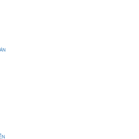
 ÁN
IỄN