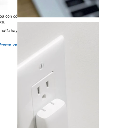
loa còn có
xa.
n nước hay
Stereo.vn