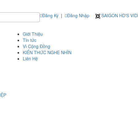
Đăng Ký
|
Đăng Nhập
SAIGON HD'S VI
Giới Thiệu
Tin tức
Vì Cộng Đồng
KIẾN THỨC NGHE NHÌN
Liên Hệ
IỆP