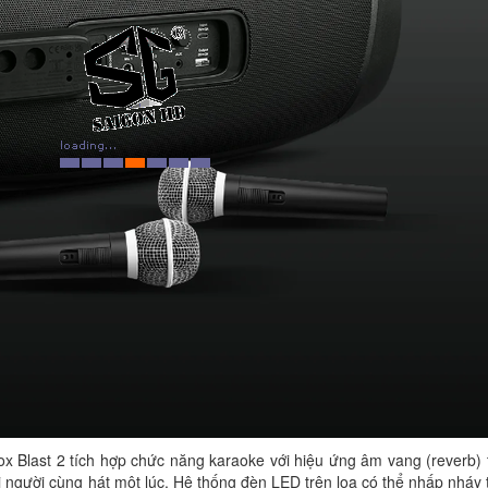
x Blast 2 tích hợp chức năng karaoke với hiệu ứng âm vang (reverb) 
i người cùng hát một lúc. Hệ thống đèn LED trên loa có thể nhấp nháy