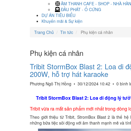
ÂM THANH CAFE - SHOP - NHÀ HÀ
ĐẦU PHÁT - Ổ CỨNG
DỰ ÁN TIÊU BIỂU
Khuyến mãi & Sự kiện
Trang Chủ
Tin tức
Phụ kiện cá nhân
Phụ kiện cá nhân
Tribit StormBox Blast 2: Loa di 
200W, hỗ trợ hát karaoke
Phương Ngô Thị Hồng
•
30/12/2024 10:42
•
0 bình 
Tribit StormBox Blast 2: Loa di động lý tư
Tribit vừa ra mắt sản phẩm mới nhất trong dòng 
Theo giới thiệu từ Tribit, StromBox Blast 2 là thế 
những bữa tiệc sôi động với âm thanh mạnh mẽ và tín