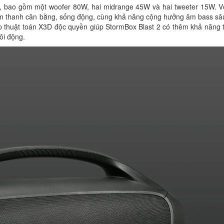
W, bao gồm một woofer 80W, hai midrange 45W và hai tweeter 15W. Với
âm thanh cân bằng, sống động, cùng khả năng cộng hưởng âm bass sâ
hợp thuật toán X3D độc quyền giúp StormBox Blast 2 có thêm khả năng 
ôi động.