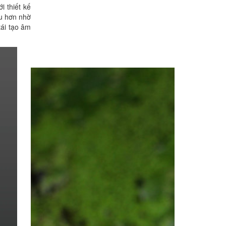
 thiết kế
u hơn nhờ
tái tạo âm