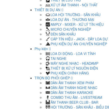
THIẾT BỊ LƯU TRỮ
XỬ LÝ ÂM THANH - NỘI THẤT
THIẾT BỊ DỰ ÁN
LOA HỘI TRƯỜNG - SÂN KHẤU
LOA DỰ ÁN - THƯƠNG MẠI
AMPLY - MIXER - XỬ LÝ TÍN HIỆU
MICRO CHUYÊN NGHIỆP
ĐÈN SÂN KHẤU
CÁP TÍN HIỆU - JACK - DÂY LOA DỰ
PHỤ KIỆN DỰ ÁN CHUYÊN NGHIỆP
Phụ kiện
LOA DI ĐỘNG - LOA VI TÍNH
TAI NGHE
MÁY NGHE NHẠC - HEADAMP
THIẾT BỊ XỬ LÝ NGUỒN ĐIỆN
PHỤ KIỆN CHÍNH HÃNG
TRỌN BỘ PHỐI GHÉP
DÀN ÂM THANH XEM PHIM
DÀN ÂM THANH NGHE NHẠC
DÀN ÂM THANH KARAOKE
COMBO THU ÂM - LIVESTREAM
ÂM THANH BEER CLUB - BAR
HỘI TRƯỜNG - SÂN KHẤU - BIỂU D