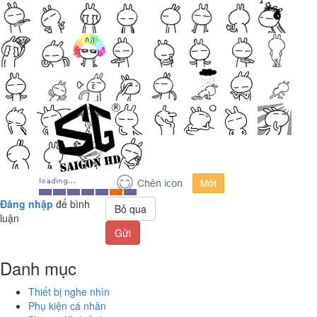
Đăng nhập
để bình
Bỏ qua
luận
Gửi
Danh mục
Thiết bị nghe nhìn
Phụ kiện cá nhân