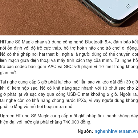
HiTune S6 Magic chạy sử dụng công nghệ Bluetooth 5.4, đảm bảo kết
nối ổn định với độ trễ cực thấp, hỗ trợ hoàn hảo cho trò chơi di động.
Nó có thể ghép nối hai thiết bị, nghĩa là người dùng có thể chuyển đổi
liền mạch giữa điện thoại và máy tính xách tay của mình. Tai nghe hỗ
trợ các codec bao gồm AAC và SBC với phạm vi 10 mét trong không
gian mở.
Tai nghe cung cấp 6 giờ phát lại cho mỗi lần sạc và kéo dài đến 30 giờ
khi đi kèm hộp sạc. Nó có khả năng sạc nhanh với 10 phút sạc cho 2
giờ phát lại và sạc đầy qua cổng USB-C mất khoảng 2 giờ. Ngoài ra,
tai nghe còn có khả năng chống nước IPX5, vì vậy người dùng không
phải lo lắng về mồ hôi hoặc mưa nhỏ.
Ugreen HiTune S6 Magic cung cấp một giải pháp âm thanh không dây
hiện đại với mức giá phải chăng 740.000 đồng.
Nguồn:
nghenhinvietnam.vn