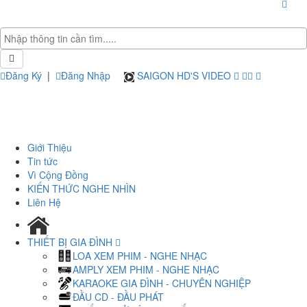
Đăng Ký
|
Đăng Nhập
SAIGON HD'S VIDEO
Giới Thiệu
Tin tức
Vì Cộng Đồng
KIẾN THỨC NGHE NHÌN
Liên Hệ
THIẾT BỊ GIA ĐÌNH
LOA XEM PHIM - NGHE NHẠC
AMPLY XEM PHIM - NGHE NHẠC
KARAOKE GIA ĐÌNH - CHUYÊN NGHIỆP
ĐẦU CD - ĐẦU PHÁT