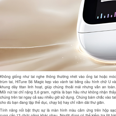
Không giống như tai nghe thông thường nhét vào ống tai hoặc móc
trùm tai, HiTune S6 Magic kẹp vào vành tai bằng cầu hình chữ U và
khung dây titan linh hoạt, giúp chúng thoải mái nhưng vẫn an toàn.
Mỗi nút tai chỉ nặng 5,6 gram, nghĩa là bạn hầu như không nhận thấy
chúng trên tai ngay cả sau nhiều giờ sử dụng. Chúng bám chắc vào tai
cho dù bạn đang tập thể dục, chạy bộ hay chỉ nằm dài thư giãn.
Tính năng nổi bật thực sự là màn hình màu cảm ứng trên hộp sạc
cung cấp 13 chức năng khác nhau. Người dùng có thể kiểm tra lời bài