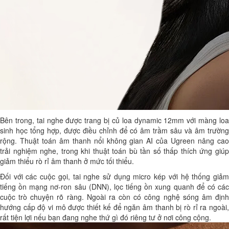
Bên trong, tai nghe được trang bị củ loa dynamic 12mm với màng loa
sinh học tổng hợp, được điều chỉnh để có âm trầm sâu và âm trường
rộng. Thuật toán âm thanh nổi không gian AI của Ugreen nâng cao
trải nghiệm nghe, trong khi thuật toán bù tần số thấp thích ứng giúp
giảm thiểu rò rỉ âm thanh ở mức tối thiểu.
Đối với các cuộc gọi, tai nghe sử dụng micro kép với hệ thống giảm
tiếng ồn mạng nơ-ron sâu (DNN), lọc tiếng ồn xung quanh để có các
cuộc trò chuyện rõ ràng. Ngoài ra còn có công nghệ sóng âm định
hướng cấp độ vi mô được thiết kế để ngăn âm thanh bị rò rỉ ra ngoài,
rất tiện lợi nếu bạn đang nghe thứ gì đó riêng tư ở nơi công cộng.