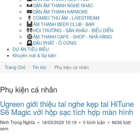
DÀN ÂM THANH NGHE NHẠC
DÀN ÂM THANH KARAOKE
COMBO THU ÂM - LIVESTREAM
ÂM THANH BEER CLUB - BAR
HỘI TRƯỜNG - SÂN KHẤU - BIỂU DIỄN
ÂM THANH CAFE - SHOP - NHÀ HÀNG
ĐẦU PHÁT - Ổ CỨNG
DỰ ÁN TIÊU BIỂU
Khuyến mãi & Sự kiện
Trang Chủ
Tin tức
Phụ kiện cá nhân
Phụ kiện cá nhân
Ugreen giới thiệu tai nghe kẹp tai HiTune
S6 Magic với hộp sạc tích hợp màn hình
Ninh Trọng Nghĩa
•
18/03/2025 10:19
•
0 bình luận
•
8636 lượt
xem