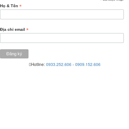
*
*
Họ & Tên
*
Địa chỉ email
Hotline:
0933.252.606
-
0909.152.606