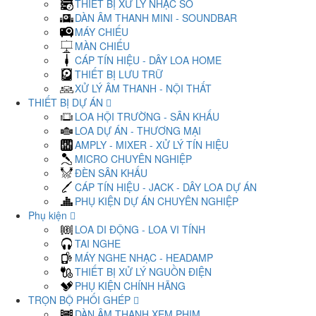
THIẾT BỊ XỬ LÝ NHẠC SỐ
DÀN ÂM THANH MINI - SOUNDBAR
MÁY CHIẾU
MÀN CHIẾU
CÁP TÍN HIỆU - DÂY LOA HOME
THIẾT BỊ LƯU TRỮ
XỬ LÝ ÂM THANH - NỘI THẤT
THIẾT BỊ DỰ ÁN
LOA HỘI TRƯỜNG - SÂN KHẤU
LOA DỰ ÁN - THƯƠNG MẠI
AMPLY - MIXER - XỬ LÝ TÍN HIỆU
MICRO CHUYÊN NGHIỆP
ĐÈN SÂN KHẤU
CÁP TÍN HIỆU - JACK - DÂY LOA DỰ ÁN
PHỤ KIỆN DỰ ÁN CHUYÊN NGHIỆP
Phụ kiện
LOA DI ĐỘNG - LOA VI TÍNH
TAI NGHE
MÁY NGHE NHẠC - HEADAMP
THIẾT BỊ XỬ LÝ NGUỒN ĐIỆN
PHỤ KIỆN CHÍNH HÃNG
TRỌN BỘ PHỐI GHÉP
DÀN ÂM THANH XEM PHIM