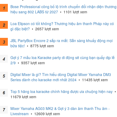
Bose Professional công bố lộ trình chuyển đổi nhận diện thương
hiệu sang 802 LABS từ 2027
•
1101 lượt xem
Loa Elipson có tốt không? Thương hiệu âm thanh Pháp này có
gì đặc biệt?
•
2657 lượt xem
JBL PartyBox Encore 2 sắp ra mắt: Sẵn sàng khuấy động mọi
bữa tiệc!
•
8775 lượt xem
Gợi ý 7 mẫu loa Karaoke party di động sẽ cùng bạn quẩy dịp lễ
2/9
•
9357 lượt xem
Digital Mixer là gì? Tìm hiểu dòng Digital Mixer Yamaha DM3
Series dành cho karaoke mới nhất 2024
•
11435 lượt xem
Top 5 hãng loa karaoke chính hãng được ưa chuộng hiện nay
•
11679 lượt xem
Mixer Yamaha AG03 MK2 & Gợi ý 3 dàn âm thanh Thu âm -
Livestream
•
12609 lượt xem