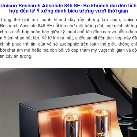
Unison Research Absolute 845 SE: Bộ khuếch đại đèn tích
hợp đến từ Ý xứng danh biểu tượng vượt thời gian
Trong thế giới âm thanh hi-end đầy rẫy những lựa chọn, Unison
Research Absolute 845 SE nổi lên như một tượng đài, một minh chứng
cho sự kết hợp hoàn hảo giữa kỹ thuật chế tác đỉnh cao và niềm đam
mê âm nhạc bất tận. Kể từ khi ra mắt, chiếc ampli đèn tích hợp này đã
chinh phục trái tim của vô số audiophile trên toàn thế giới, không chỉ
bởi chất âm mê hoặc mà còn bởi vẻ đẹp thẩm mỹ vượt thời gian và độ
tin cậy ấn tượng.