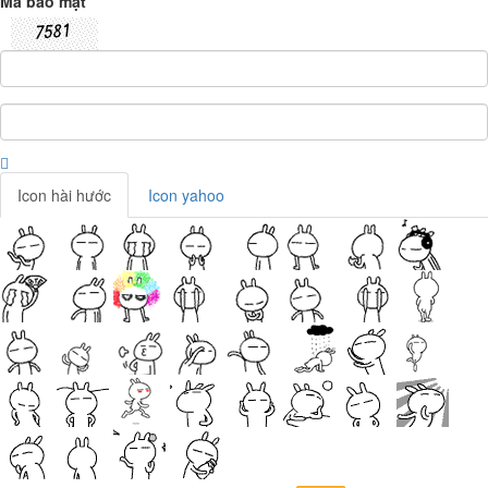
Mã bảo mật
Icon hài hước
Icon yahoo