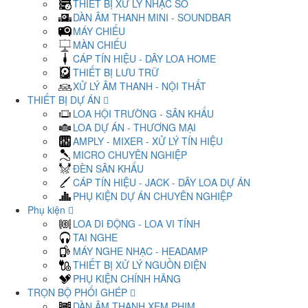
THIẾT BỊ XỬ LÝ NHẠC SỐ
DÀN ÂM THANH MINI - SOUNDBAR
MÁY CHIẾU
MÀN CHIẾU
CÁP TÍN HIỆU - DÂY LOA HOME
THIẾT BỊ LƯU TRỮ
XỬ LÝ ÂM THANH - NỘI THẤT
THIẾT BỊ DỰ ÁN
LOA HỘI TRƯỜNG - SÂN KHẤU
LOA DỰ ÁN - THƯƠNG MẠI
AMPLY - MIXER - XỬ LÝ TÍN HIỆU
MICRO CHUYÊN NGHIỆP
ĐÈN SÂN KHẤU
CÁP TÍN HIỆU - JACK - DÂY LOA DỰ ÁN
PHỤ KIỆN DỰ ÁN CHUYÊN NGHIỆP
Phụ kiện
LOA DI ĐỘNG - LOA VI TÍNH
TAI NGHE
MÁY NGHE NHẠC - HEADAMP
THIẾT BỊ XỬ LÝ NGUỒN ĐIỆN
PHỤ KIỆN CHÍNH HÃNG
TRỌN BỘ PHỐI GHÉP
DÀN ÂM THANH XEM PHIM