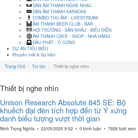
DÀN ÂM THANH NGHE NHẠC
DÀN ÂM THANH KARAOKE
COMBO THU ÂM - LIVESTREAM
ÂM THANH BEER CLUB - BAR
HỘI TRƯỜNG - SÂN KHẤU - BIỂU DIỄN
ÂM THANH CAFE - SHOP - NHÀ HÀNG
ĐẦU PHÁT - Ổ CỨNG
DỰ ÁN TIÊU BIỂU
Khuyến mãi & Sự kiện
Trang Chủ
Tin tức
Thiết bị nghe nhìn
Thiết bị nghe nhìn
Unison Research Absolute 845 SE: Bộ
khuếch đại đèn tích hợp đến từ Ý xứng
danh biểu tượng vượt thời gian
Ninh Trọng Nghĩa
•
22/05/2025 9:52
•
0 bình luận
•
7928 lượt xem