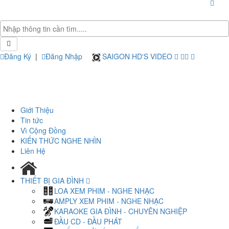
Đăng Ký
|
Đăng Nhập
SAIGON HD'S VIDEO
Giới Thiệu
Tin tức
Vì Cộng Đồng
KIẾN THỨC NGHE NHÌN
Liên Hệ
THIẾT BỊ GIA ĐÌNH
LOA XEM PHIM - NGHE NHẠC
AMPLY XEM PHIM - NGHE NHẠC
KARAOKE GIA ĐÌNH - CHUYÊN NGHIỆP
ĐẦU CD - ĐẦU PHÁT