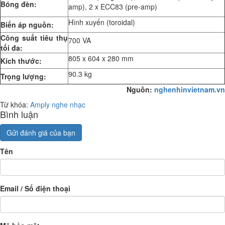
Bóng đèn:
amp), 2 x ECC83 (pre-amp)
Hình xuyến (toroidal)
Biến áp nguồn:
Công suất tiêu thụ
700 VA
tối đa:
805 x 604 x 280 mm
Kích thước:
90.3 kg
Trọng lượng:
Nguồn:
nghenhinvietnam.vn
Từ khóa:
Amply nghe nhạc
Bình luận
Gửi đánh giá của bạn
Tên
Email / Số điện thoại