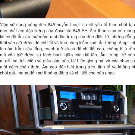
Việc sử dụng bóng đèn 845 huyền thoại là một yếu tố then chốt tạo
nên chất âm đặc trưng của Absolute 845 SE. Âm thanh mà nó mang
lại có độ ấm áp, sự mềm mại đặc trưng của đèn điện tử, nhưng đồng
thời vẫn giữ được độ chi tiết và khả năng kiểm soát ấn tượng. Ampli tái
tạo âm trầm sâu lắng, mạnh mẽ và có độ chi tiết cao, không bị ù rền
mà vẫn giữ được sự tách bạch giữa các dải tần. Âm trung trử nên
mượt mà, tự nhiên và giàu cảm xúc, tái hiện giọng hát và các nhạc cụ
một cách chân thực. Âm cao đặc biệt trong trẻo, tinh tế và không bị
chói gắt, mang đến sự thoáng đãng và chi tiết cho bản nhạc.