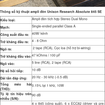
Thông số kỹ thuật ampli đèn Unison Research Absolute 845 SE
Ampli đèn tích hợp Stereo Dual Mono
Kiểu loại:
Single-ended parallel Class A
Mạch:
40W/ kênh
Công suất đầu ra:
4 - 8 Ohm
Trở kháng đầu ra:
2 tape (RCA), Cọc loa (hỗ trợ bi-wiring)
Ngõ ra:
47 kOhms / 100 pF
Trở kháng đầu vào:
5 line (RCA), 2 tape (RCA)
Ngõ vào:
10 dB
Hệ số hồi tiếp:
20 Hz - 30 kHz (-0.5 dB)
Dải tần đáp ứng:
Tổng méo hài
0.15% tại 1 kHz, 10W
(THD):
Tỷ lệ tín hiệu trên
90 dB
nhiễu (S/N):
4 x 845 (công suất), 6 x ECC82 (driver và pre-