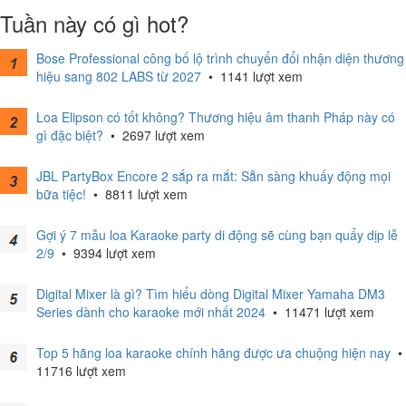
Tuần này có gì hot?
Bose Professional công bố lộ trình chuyển đổi nhận diện thương
hiệu sang 802 LABS từ 2027
•
1141 lượt xem
Loa Elipson có tốt không? Thương hiệu âm thanh Pháp này có
gì đặc biệt?
•
2697 lượt xem
JBL PartyBox Encore 2 sắp ra mắt: Sẵn sàng khuấy động mọi
bữa tiệc!
•
8811 lượt xem
Gợi ý 7 mẫu loa Karaoke party di động sẽ cùng bạn quẩy dịp lễ
2/9
•
9394 lượt xem
Digital Mixer là gì? Tìm hiểu dòng Digital Mixer Yamaha DM3
Series dành cho karaoke mới nhất 2024
•
11471 lượt xem
Top 5 hãng loa karaoke chính hãng được ưa chuộng hiện nay
•
11716 lượt xem