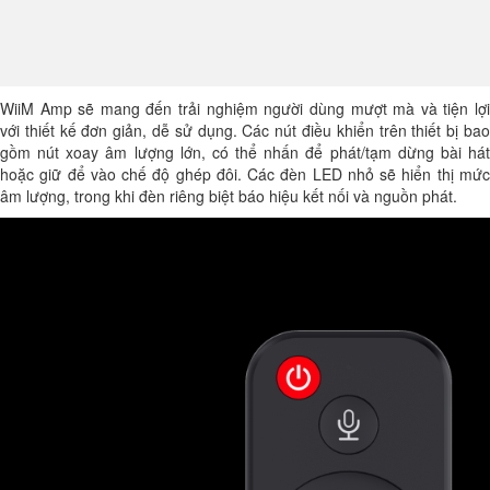
WiiM Amp sẽ mang đến trải nghiệm người dùng mượt mà và tiện lợi
với thiết kế đơn giản, dễ sử dụng. Các nút điều khiển trên thiết bị bao
gồm nút xoay âm lượng lớn, có thể nhấn để phát/tạm dừng bài hát
hoặc giữ để vào chế độ ghép đôi. Các đèn LED nhỏ sẽ hiển thị mức
âm lượng, trong khi đèn riêng biệt báo hiệu kết nối và nguồn phát.