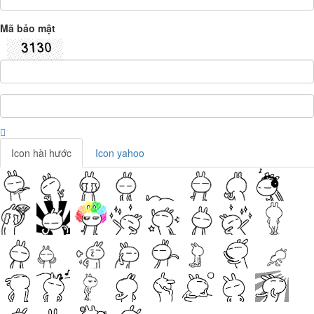
Mã bảo mật
Icon hài hước
Icon yahoo