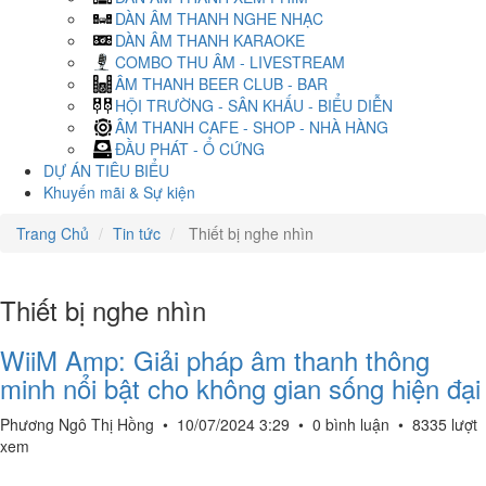
DÀN ÂM THANH NGHE NHẠC
DÀN ÂM THANH KARAOKE
COMBO THU ÂM - LIVESTREAM
ÂM THANH BEER CLUB - BAR
HỘI TRƯỜNG - SÂN KHẤU - BIỂU DIỄN
ÂM THANH CAFE - SHOP - NHÀ HÀNG
ĐẦU PHÁT - Ổ CỨNG
DỰ ÁN TIÊU BIỂU
Khuyến mãi & Sự kiện
Trang Chủ
Tin tức
Thiết bị nghe nhìn
Thiết bị nghe nhìn
WiiM Amp: Giải pháp âm thanh thông
minh nổi bật cho không gian sống hiện đại
Phương Ngô Thị Hồng
•
10/07/2024 3:29
•
0 bình luận
•
8335 lượt
xem