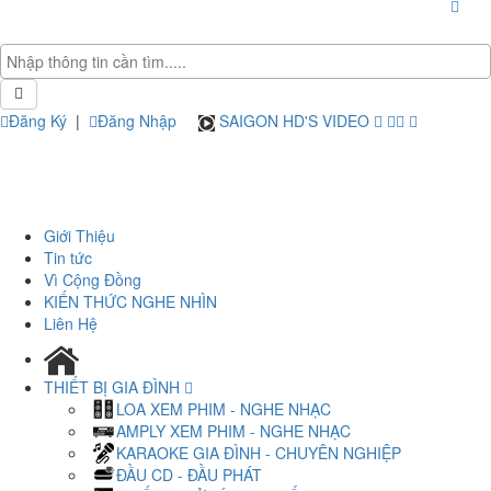
Đăng Ký
|
Đăng Nhập
SAIGON HD'S VIDEO
Giới Thiệu
Tin tức
Vì Cộng Đồng
KIẾN THỨC NGHE NHÌN
Liên Hệ
THIẾT BỊ GIA ĐÌNH
LOA XEM PHIM - NGHE NHẠC
AMPLY XEM PHIM - NGHE NHẠC
KARAOKE GIA ĐÌNH - CHUYÊN NGHIỆP
ĐẦU CD - ĐẦU PHÁT