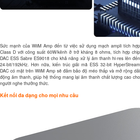
Sức mạnh của WiiM Amp đến từ việc sử dụng mạch ampli tích hợp
Class D với công suất 60W/kênh ở trở kháng 8 ohms, tích hợp chip
DAC ESS Sabre ES9018 cho khả năng xử lý âm thanh hi-res lên đến
24-bit/192kHz. Hơn nữa, kiến trúc giải mã ESS 32-bit HyperStream
DAC có mặt trên WiiM Amp sẽ đảm bảo độ méo thấp và mở rộng dải
động âm thanh, giúp hệ thống mang lại âm thanh chất lượng cao cho
người nghe thưởng thức.
Kết nối đa dạng cho mọi nhu cầu