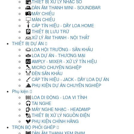
THIẾT BỊ XỬ LÝ NHẠC SỐ
DÀN ÂM THANH MINI - SOUNDBAR
MÁY CHIẾU
MÀN CHIẾU
CÁP TÍN HIỆU - DÂY LOA HOME
THIẾT BỊ LƯU TRỮ
XỬ LÝ ÂM THANH - NỘI THẤT
THIẾT BỊ DỰ ÁN
LOA HỘI TRƯỜNG - SÂN KHẤU
LOA DỰ ÁN - THƯƠNG MẠI
AMPLY - MIXER - XỬ LÝ TÍN HIỆU
MICRO CHUYÊN NGHIỆP
ĐÈN SÂN KHẤU
CÁP TÍN HIỆU - JACK - DÂY LOA DỰ ÁN
PHỤ KIỆN DỰ ÁN CHUYÊN NGHIỆP
Phụ kiện
LOA DI ĐỘNG - LOA VI TÍNH
TAI NGHE
MÁY NGHE NHẠC - HEADAMP
THIẾT BỊ XỬ LÝ NGUỒN ĐIỆN
PHỤ KIỆN CHÍNH HÃNG
TRỌN BỘ PHỐI GHÉP
DÀN ÂM THANH XEM PHIM