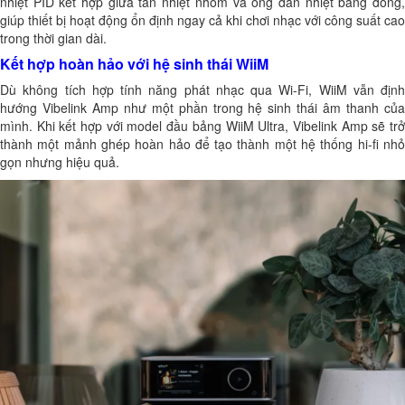
nhiệt PID kết hợp giữa tản nhiệt nhôm và ống dẫn nhiệt bằng đồng,
giúp thiết bị hoạt động ổn định ngay cả khi chơi nhạc với công suất cao
trong thời gian dài.
Kết hợp hoàn hảo với hệ sinh thái WiiM
Dù không tích hợp tính năng phát nhạc qua Wi-Fi, WiiM vẫn định
hướng Vibelink Amp như một phần trong hệ sinh thái âm thanh của
mình. Khi kết hợp với model đầu bảng WiiM Ultra, Vibelink Amp sẽ trở
thành một mảnh ghép hoàn hảo để tạo thành một hệ thống hi-fi nhỏ
gọn nhưng hiệu quả.