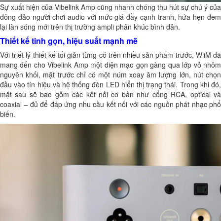
Sự xuất hiện của Vibelink Amp cũng nhanh chóng thu hút sự chú ý của
đông đảo người chơi audio với mức giá đầy cạnh tranh, hứa hẹn đem
lại làn sóng mới trên thị trường ampli phân khúc bình dân.
Thiết kế tinh gọn, hiệu suất mạnh mẽ
Với triết lý thiết kế tối giản từng có trên nhiều sản phẩm trước, WiiM đã
mang đến cho Vibelink Amp một diện mạo gọn gàng qua lớp vỏ nhôm
nguyên khối, mặt trước chỉ có một núm xoay âm lượng lớn, nút chọn
đầu vào tín hiệu và hệ thống đèn LED hiển thị trạng thái. Trong khi đó,
mặt sau sẽ bao gồm các kết nối cơ bản như cổng RCA, optical và
coaxial – đủ để đáp ứng nhu cầu kết nối với các nguồn phát nhạc phổ
biến.