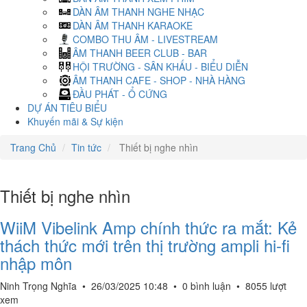
DÀN ÂM THANH NGHE NHẠC
DÀN ÂM THANH KARAOKE
COMBO THU ÂM - LIVESTREAM
ÂM THANH BEER CLUB - BAR
HỘI TRƯỜNG - SÂN KHẤU - BIỂU DIỄN
ÂM THANH CAFE - SHOP - NHÀ HÀNG
ĐẦU PHÁT - Ổ CỨNG
DỰ ÁN TIÊU BIỂU
Khuyến mãi & Sự kiện
Trang Chủ
Tin tức
Thiết bị nghe nhìn
Thiết bị nghe nhìn
WiiM Vibelink Amp chính thức ra mắt: Kẻ
thách thức mới trên thị trường ampli hi-fi
nhập môn
Ninh Trọng Nghĩa
•
26/03/2025 10:48
•
0 bình luận
•
8055 lượt
xem