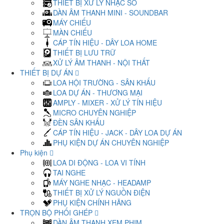
THIẾT BỊ XỬ LÝ NHẠC SỐ
DÀN ÂM THANH MINI - SOUNDBAR
MÁY CHIẾU
MÀN CHIẾU
CÁP TÍN HIỆU - DÂY LOA HOME
THIẾT BỊ LƯU TRỮ
XỬ LÝ ÂM THANH - NỘI THẤT
THIẾT BỊ DỰ ÁN
LOA HỘI TRƯỜNG - SÂN KHẤU
LOA DỰ ÁN - THƯƠNG MẠI
AMPLY - MIXER - XỬ LÝ TÍN HIỆU
MICRO CHUYÊN NGHIỆP
ĐÈN SÂN KHẤU
CÁP TÍN HIỆU - JACK - DÂY LOA DỰ ÁN
PHỤ KIỆN DỰ ÁN CHUYÊN NGHIỆP
Phụ kiện
LOA DI ĐỘNG - LOA VI TÍNH
TAI NGHE
MÁY NGHE NHẠC - HEADAMP
THIẾT BỊ XỬ LÝ NGUỒN ĐIỆN
PHỤ KIỆN CHÍNH HÃNG
TRỌN BỘ PHỐI GHÉP
DÀN ÂM THANH XEM PHIM