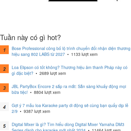
Tuần này có gì hot?
Bose Professional công bố lộ trình chuyển đổi nhận diện thương
hiệu sang 802 LABS từ 2027
•
1133 lượt xem
Loa Elipson có tốt không? Thương hiệu âm thanh Pháp này có
gì đặc biệt?
•
2689 lượt xem
JBL PartyBox Encore 2 sắp ra mắt: Sẵn sàng khuấy động mọi
bữa tiệc!
•
8804 lượt xem
Gợi ý 7 mẫu loa Karaoke party di động sẽ cùng bạn quẩy dịp lễ
2/9
•
9387 lượt xem
Digital Mixer là gì? Tìm hiểu dòng Digital Mixer Yamaha DM3
Series dành cho karaoke mới nhất 2024
•
11464 lượt xem