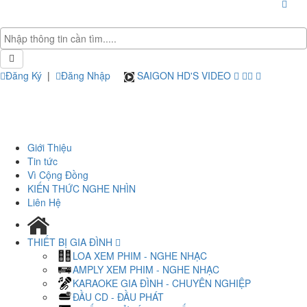
Đăng Ký
|
Đăng Nhập
SAIGON HD'S VIDEO
Giới Thiệu
Tin tức
Vì Cộng Đồng
KIẾN THỨC NGHE NHÌN
Liên Hệ
THIẾT BỊ GIA ĐÌNH
LOA XEM PHIM - NGHE NHẠC
AMPLY XEM PHIM - NGHE NHẠC
KARAOKE GIA ĐÌNH - CHUYÊN NGHIỆP
ĐẦU CD - ĐẦU PHÁT