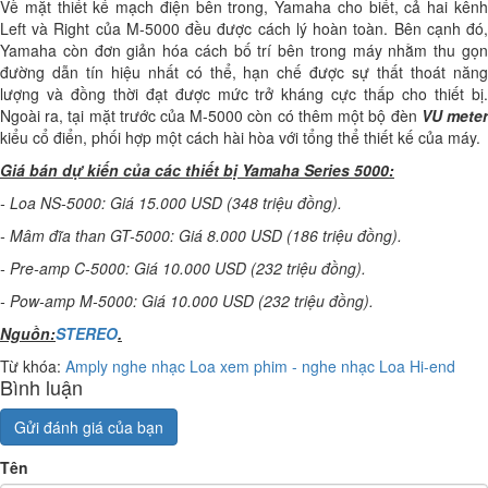
Về mặt thiết kế mạch điện bên trong, Yamaha cho biết, cả hai kênh
Left và Right của M-5000 đều được cách lý hoàn toàn. Bên cạnh đó,
Yamaha còn đơn giản hóa cách bố trí bên trong máy nhằm thu gọn
đường dẫn tín hiệu nhất có thể, hạn chế được sự thất thoát năng
lượng và đồng thời đạt được mức trở kháng cực thấp cho thiết bị.
Ngoài ra, tại mặt trước của M-5000 còn có thêm một bộ đèn
VU mete
kiểu cổ điển, phối hợp một cách hài hòa với tổng thể thiết kế của máy.
Giá bán dự kiến của các thiết bị Yamaha Series 5000:
- Loa NS-5000: Giá 15.000 USD (348 triệu đồng).
- Mâm đĩa than GT-5000: Giá 8.000 USD (186 triệu đồng).
- Pre-amp C-5000: Giá 10.000 USD (232 triệu đồng).
- Pow-amp M-5000: Giá 10.000 USD (232 triệu đồng).
Nguồn:
STEREO
.
Từ khóa:
Amply nghe nhạc
Loa xem phim - nghe nhạc
Loa Hi-end
Bình luận
Gửi đánh giá của bạn
Tên