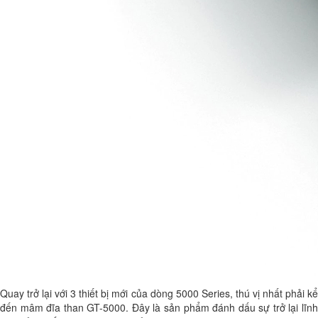
Quay trở lại với 3 thiết bị mới của dòng 5000 Series, thú vị nhất phải kể
đến mâm đĩa than GT-5000. Đây là sản phẩm đánh dấu sự trở lại lĩnh