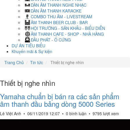
DÀN ÂM THANH NGHE NHẠC
DÀN ÂM THANH KARAOKE
COMBO THU ÂM - LIVESTREAM
ÂM THANH BEER CLUB - BAR
HỘI TRƯỜNG - SÂN KHẤU - BIỂU DIỄN
ÂM THANH CAFE - SHOP - NHÀ HÀNG
ĐẦU PHÁT - Ổ CỨNG
DỰ ÁN TIÊU BIỂU
Khuyến mãi & Sự kiện
Trang Chủ
Tin tức
Thiết bị nghe nhìn
Thiết bị nghe nhìn
Yamaha chuẩn bị bán ra các sản phẩm
âm thanh đầu bảng dòng 5000 Series
Lê Việt Anh
•
06/11/2019 12:07
•
0 bình luận
•
9795 lượt xem