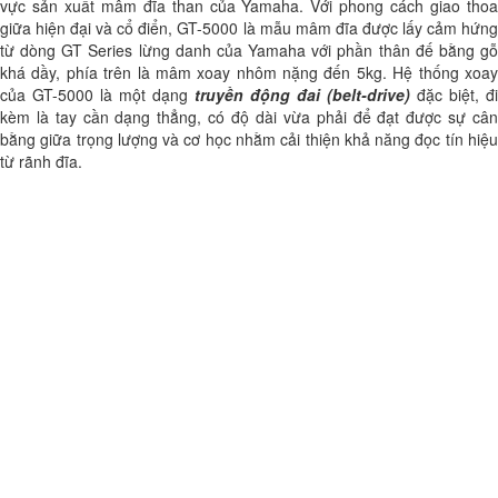
vực sản xuất mâm đĩa than của Yamaha. Với phong cách giao thoa
giữa hiện đại và cổ điển, GT-5000 là mẫu mâm đĩa được lấy cảm hứng
từ dòng GT Series lừng danh của Yamaha với phần thân đế bằng gỗ
khá dầy, phía trên là mâm xoay nhôm nặng đến 5kg. Hệ thống xoay
của GT-5000 là một dạng
truyền động đai (belt-drive)
đặc biệt, đi
kèm là tay cần dạng thẳng, có độ dài vừa phải để đạt được sự cân
bằng giữa trọng lượng và cơ học nhằm cải thiện khả năng đọc tín hiệu
từ rãnh đĩa.