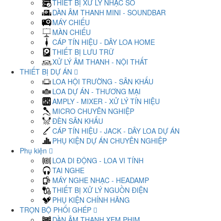
THIẾT BỊ XỬ LÝ NHẠC SỐ
DÀN ÂM THANH MINI - SOUNDBAR
MÁY CHIẾU
MÀN CHIẾU
CÁP TÍN HIỆU - DÂY LOA HOME
THIẾT BỊ LƯU TRỮ
XỬ LÝ ÂM THANH - NỘI THẤT
THIẾT BỊ DỰ ÁN
LOA HỘI TRƯỜNG - SÂN KHẤU
LOA DỰ ÁN - THƯƠNG MẠI
AMPLY - MIXER - XỬ LÝ TÍN HIỆU
MICRO CHUYÊN NGHIỆP
ĐÈN SÂN KHẤU
CÁP TÍN HIỆU - JACK - DÂY LOA DỰ ÁN
PHỤ KIỆN DỰ ÁN CHUYÊN NGHIỆP
Phụ kiện
LOA DI ĐỘNG - LOA VI TÍNH
TAI NGHE
MÁY NGHE NHẠC - HEADAMP
THIẾT BỊ XỬ LÝ NGUỒN ĐIỆN
PHỤ KIỆN CHÍNH HÃNG
TRỌN BỘ PHỐI GHÉP
DÀN ÂM THANH XEM PHIM