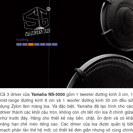
Cả 3 driver của
Yamaha NS-5000
gồm 1 tweeter đường kính 3 cm, 
mid-range đường kính 8 cm và 1 woofer đường kính 30 cm đều sử
dụng Zylon làm màng loa. Và đặc biệt, Yamaha đã tạo hình cho các
driver thành các khối cầu tròn, không còn chi tiết rốn loa ở chính giữa
như trước đây. Hãng cho thiết kế này bền, chặt, ổn định và có khả
năng hạn chế méo tiếng cao. Các driver của loa được quản lý bởi
mạch phân tần thế hệ mới, có thiết kế đơn giản nhưng vô cùng chính