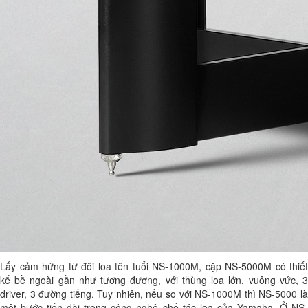
Lấy cảm hứng từ đôi loa tên tuổi NS-1000M, cặp NS-5000M có thiết
kế bề ngoài gần như tương đương, với thùng loa lớn, vuông vức, 3
driver, 3 đường tiếng. Tuy nhiên, nếu so với NS-1000M thì NS-5000 là
một bước tiến dài trong công nghệ chế tác loa của Yamaha. Ở NS-