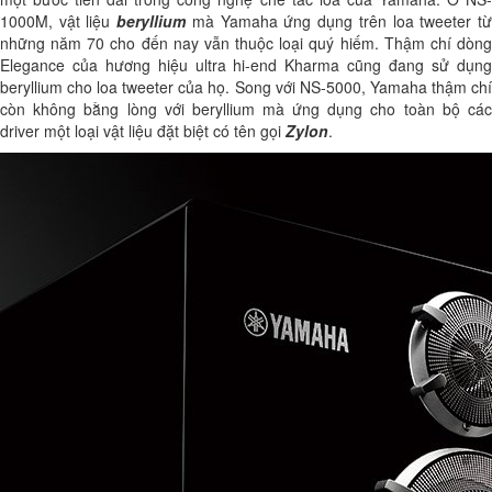
1000M, vật liệu
beryllium
mà Yamaha ứng dụng trên loa tweeter t
những năm 70 cho đến nay vẫn thuộc loại quý hiếm. Thậm chí dòng
Elegance của hương hiệu ultra hi-end Kharma cũng đang sử dụng
beryllium cho loa tweeter của họ. Song với NS-5000, Yamaha thậm chí
còn không bằng lòng với beryllium mà ứng dụng cho toàn bộ các
driver một loại vật liệu đặt biệt có tên gọi
Zylon
.