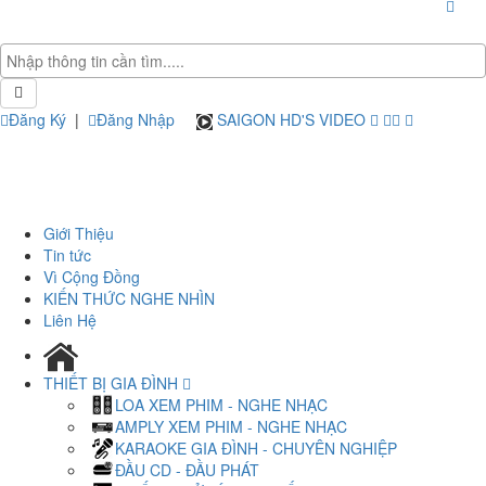
Đăng Ký
|
Đăng Nhập
SAIGON HD'S VIDEO
Giới Thiệu
Tin tức
Vì Cộng Đồng
KIẾN THỨC NGHE NHÌN
Liên Hệ
THIẾT BỊ GIA ĐÌNH
LOA XEM PHIM - NGHE NHẠC
AMPLY XEM PHIM - NGHE NHẠC
KARAOKE GIA ĐÌNH - CHUYÊN NGHIỆP
ĐẦU CD - ĐẦU PHÁT