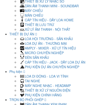
THIẾT BỊ XỬ LÝ NHẠC SỐ
DÀN ÂM THANH MINI - SOUNDBAR
MÁY CHIẾU
MÀN CHIẾU
CÁP TÍN HIỆU - DÂY LOA HOME
THIẾT BỊ LƯU TRỮ
XỬ LÝ ÂM THANH - NỘI THẤT
THIẾT BỊ DỰ ÁN
LOA HỘI TRƯỜNG - SÂN KHẤU
LOA DỰ ÁN - THƯƠNG MẠI
AMPLY - MIXER - XỬ LÝ TÍN HIỆU
MICRO CHUYÊN NGHIỆP
ĐÈN SÂN KHẤU
CÁP TÍN HIỆU - JACK - DÂY LOA DỰ ÁN
PHỤ KIỆN DỰ ÁN CHUYÊN NGHIỆP
Phụ kiện
LOA DI ĐỘNG - LOA VI TÍNH
TAI NGHE
MÁY NGHE NHẠC - HEADAMP
THIẾT BỊ XỬ LÝ NGUỒN ĐIỆN
PHỤ KIỆN CHÍNH HÃNG
TRỌN BỘ PHỐI GHÉP
DÀN ÂM THANH XEM PHIM