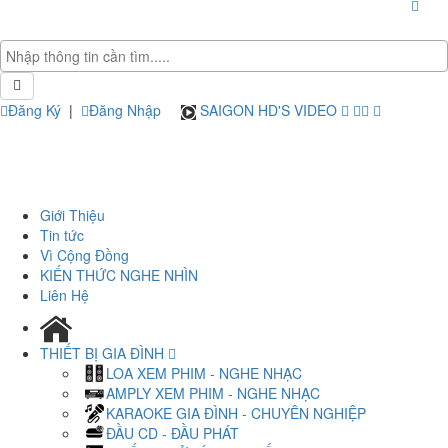
Đăng Ký
|
Đăng Nhập
SAIGON HD'S VIDEO
Giới Thiệu
Tin tức
Vì Cộng Đồng
KIẾN THỨC NGHE NHÌN
Liên Hệ
THIẾT BỊ GIA ĐÌNH
LOA XEM PHIM - NGHE NHẠC
AMPLY XEM PHIM - NGHE NHẠC
KARAOKE GIA ĐÌNH - CHUYÊN NGHIỆP
ĐẦU CD - ĐẦU PHÁT