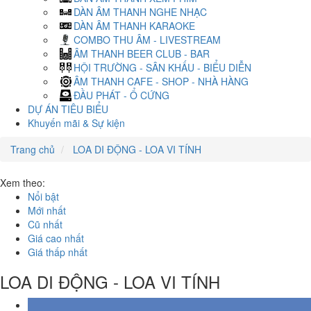
DÀN ÂM THANH NGHE NHẠC
DÀN ÂM THANH KARAOKE
COMBO THU ÂM - LIVESTREAM
ÂM THANH BEER CLUB - BAR
HỘI TRƯỜNG - SÂN KHẤU - BIỂU DIỄN
ÂM THANH CAFE - SHOP - NHÀ HÀNG
ĐẦU PHÁT - Ổ CỨNG
DỰ ÁN TIÊU BIỂU
Khuyến mãi & Sự kiện
Trang chủ
LOA DI ĐỘNG - LOA VI TÍNH
Xem theo:
Nổi bật
Mới nhất
Cũ nhất
Giá cao nhất
Giá thấp nhất
LOA DI ĐỘNG - LOA VI TÍNH