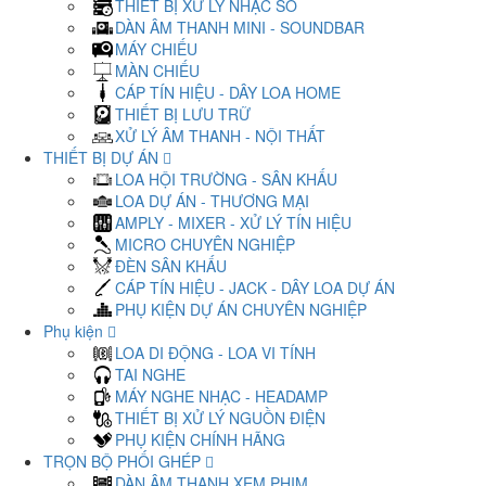
THIẾT BỊ XỬ LÝ NHẠC SỐ
DÀN ÂM THANH MINI - SOUNDBAR
MÁY CHIẾU
MÀN CHIẾU
CÁP TÍN HIỆU - DÂY LOA HOME
THIẾT BỊ LƯU TRỮ
XỬ LÝ ÂM THANH - NỘI THẤT
THIẾT BỊ DỰ ÁN
LOA HỘI TRƯỜNG - SÂN KHẤU
LOA DỰ ÁN - THƯƠNG MẠI
AMPLY - MIXER - XỬ LÝ TÍN HIỆU
MICRO CHUYÊN NGHIỆP
ĐÈN SÂN KHẤU
CÁP TÍN HIỆU - JACK - DÂY LOA DỰ ÁN
PHỤ KIỆN DỰ ÁN CHUYÊN NGHIỆP
Phụ kiện
LOA DI ĐỘNG - LOA VI TÍNH
TAI NGHE
MÁY NGHE NHẠC - HEADAMP
THIẾT BỊ XỬ LÝ NGUỒN ĐIỆN
PHỤ KIỆN CHÍNH HÃNG
TRỌN BỘ PHỐI GHÉP
DÀN ÂM THANH XEM PHIM