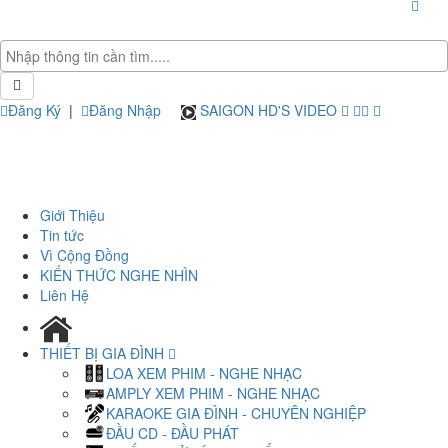
Đăng Ký
|
Đăng Nhập
SAIGON HD'S VIDEO
Giới Thiệu
Tin tức
Vì Cộng Đồng
KIẾN THỨC NGHE NHÌN
Liên Hệ
THIẾT BỊ GIA ĐÌNH
LOA XEM PHIM - NGHE NHẠC
AMPLY XEM PHIM - NGHE NHẠC
KARAOKE GIA ĐÌNH - CHUYÊN NGHIỆP
ĐẦU CD - ĐẦU PHÁT