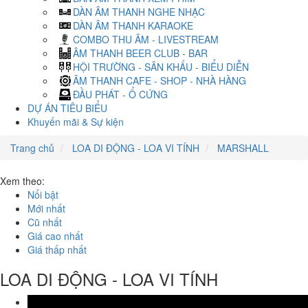
DÀN ÂM THANH NGHE NHẠC
DÀN ÂM THANH KARAOKE
COMBO THU ÂM - LIVESTREAM
ÂM THANH BEER CLUB - BAR
HỘI TRƯỜNG - SÂN KHẤU - BIỂU DIỄN
ÂM THANH CAFE - SHOP - NHÀ HÀNG
ĐẦU PHÁT - Ổ CỨNG
DỰ ÁN TIÊU BIỂU
Khuyến mãi & Sự kiện
Trang chủ
LOA DI ĐỘNG - LOA VI TÍNH
MARSHALL
Xem theo:
Nổi bật
Mới nhất
Cũ nhất
Giá cao nhất
Giá thấp nhất
LOA DI ĐỘNG - LOA VI TÍNH