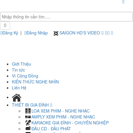
Đăng Ký
|
Đăng Nhập
SAIGON HD'S VIDEO
Giới Thiệu
Tin tức
Vì Cộng Đồng
KIẾN THỨC NGHE NHÌN
Liên Hệ
THIẾT BỊ GIA ĐÌNH
LOA XEM PHIM - NGHE NHẠC
AMPLY XEM PHIM - NGHE NHẠC
KARAOKE GIA ĐÌNH - CHUYÊN NGHIỆP
ĐẦU CD - ĐẦU PHÁT