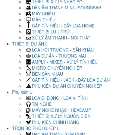
THIẾT BỊ XỬ LÝ NHẠC SỐ
DÀN ÂM THANH MINI - SOUNDBAR
MÁY CHIẾU
MÀN CHIẾU
CÁP TÍN HIỆU - DÂY LOA HOME
THIẾT BỊ LƯU TRỮ
XỬ LÝ ÂM THANH - NỘI THẤT
THIẾT BỊ DỰ ÁN
LOA HỘI TRƯỜNG - SÂN KHẤU
LOA DỰ ÁN - THƯƠNG MẠI
AMPLY - MIXER - XỬ LÝ TÍN HIỆU
MICRO CHUYÊN NGHIỆP
ĐÈN SÂN KHẤU
CÁP TÍN HIỆU - JACK - DÂY LOA DỰ ÁN
PHỤ KIỆN DỰ ÁN CHUYÊN NGHIỆP
Phụ kiện
LOA DI ĐỘNG - LOA VI TÍNH
TAI NGHE
MÁY NGHE NHẠC - HEADAMP
THIẾT BỊ XỬ LÝ NGUỒN ĐIỆN
PHỤ KIỆN CHÍNH HÃNG
TRỌN BỘ PHỐI GHÉP
DÀN ÂM THANH XEM PHIM