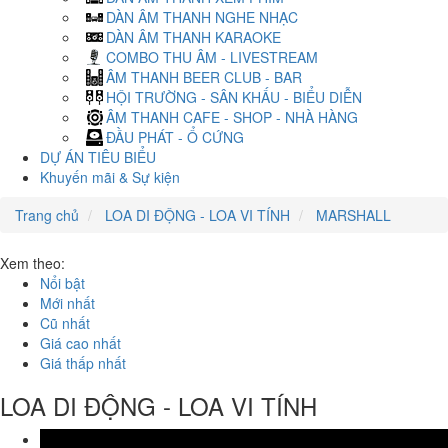
DÀN ÂM THANH NGHE NHẠC
DÀN ÂM THANH KARAOKE
COMBO THU ÂM - LIVESTREAM
ÂM THANH BEER CLUB - BAR
HỘI TRƯỜNG - SÂN KHẤU - BIỂU DIỄN
ÂM THANH CAFE - SHOP - NHÀ HÀNG
ĐẦU PHÁT - Ổ CỨNG
DỰ ÁN TIÊU BIỂU
Khuyến mãi & Sự kiện
Trang chủ
LOA DI ĐỘNG - LOA VI TÍNH
MARSHALL
Xem theo:
Nổi bật
Mới nhất
Cũ nhất
Giá cao nhất
Giá thấp nhất
LOA DI ĐỘNG - LOA VI TÍNH