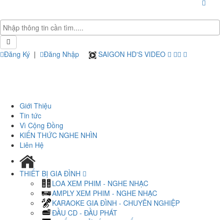
Đăng Ký
|
Đăng Nhập
SAIGON HD'S VIDEO
Giới Thiệu
Tin tức
Vì Cộng Đồng
KIẾN THỨC NGHE NHÌN
Liên Hệ
THIẾT BỊ GIA ĐÌNH
LOA XEM PHIM - NGHE NHẠC
AMPLY XEM PHIM - NGHE NHẠC
KARAOKE GIA ĐÌNH - CHUYÊN NGHIỆP
ĐẦU CD - ĐẦU PHÁT