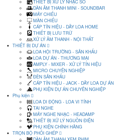
THIẾT BỊ XỬ LÝ NHẠC SỐ
DÀN ÂM THANH MINI - SOUNDBAR
MÁY CHIẾU
MÀN CHIẾU
CÁP TÍN HIỆU - DÂY LOA HOME
THIẾT BỊ LƯU TRỮ
XỬ LÝ ÂM THANH - NỘI THẤT
THIẾT BỊ DỰ ÁN
LOA HỘI TRƯỜNG - SÂN KHẤU
LOA DỰ ÁN - THƯƠNG MẠI
AMPLY - MIXER - XỬ LÝ TÍN HIỆU
MICRO CHUYÊN NGHIỆP
ĐÈN SÂN KHẤU
CÁP TÍN HIỆU - JACK - DÂY LOA DỰ ÁN
PHỤ KIỆN DỰ ÁN CHUYÊN NGHIỆP
Phụ kiện
LOA DI ĐỘNG - LOA VI TÍNH
TAI NGHE
MÁY NGHE NHẠC - HEADAMP
THIẾT BỊ XỬ LÝ NGUỒN ĐIỆN
PHỤ KIỆN CHÍNH HÃNG
TRỌN BỘ PHỐI GHÉP
DÀN ÂM THANH XEM PHIM