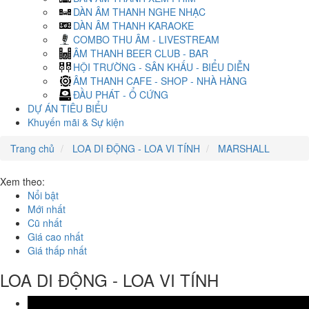
DÀN ÂM THANH NGHE NHẠC
DÀN ÂM THANH KARAOKE
COMBO THU ÂM - LIVESTREAM
ÂM THANH BEER CLUB - BAR
HỘI TRƯỜNG - SÂN KHẤU - BIỂU DIỄN
ÂM THANH CAFE - SHOP - NHÀ HÀNG
ĐẦU PHÁT - Ổ CỨNG
DỰ ÁN TIÊU BIỂU
Khuyến mãi & Sự kiện
Trang chủ
LOA DI ĐỘNG - LOA VI TÍNH
MARSHALL
Xem theo:
Nổi bật
Mới nhất
Cũ nhất
Giá cao nhất
Giá thấp nhất
LOA DI ĐỘNG - LOA VI TÍNH