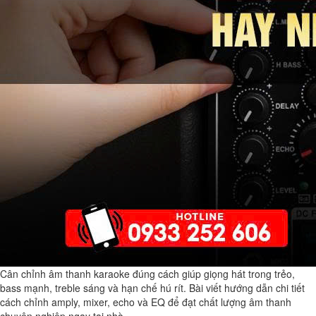
Cân chỉnh âm thanh karaoke đúng cách giúp giọng hát trong trẻo,
bass mạnh, treble sáng và hạn chế hú rít. Bài viết hướng dẫn chi tiết
cách chỉnh amply, mixer, echo và EQ để đạt chất lượng âm thanh