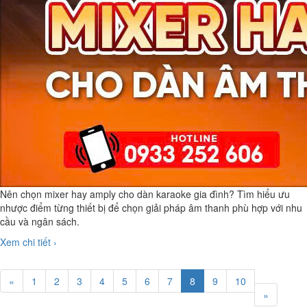
Nên chọn mixer hay amply cho dàn karaoke gia đình? Tìm hiểu ưu
nhược điểm từng thiết bị để chọn giải pháp âm thanh phù hợp với nhu
cầu và ngân sách.
Xem chi tiết ›
«
1
2
3
4
5
6
7
8
9
10
»