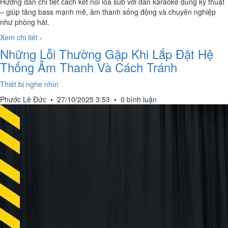
Hướng dẫn chi tiết cách kết nối loa sub với dàn karaoke đúng kỹ thuật
– giúp tăng bass mạnh mẽ, âm thanh sống động và chuyên nghiệp
như phòng hát.
Xem chi tiết ›
Những Lỗi Thường Gặp Khi Lắp Đặt Hệ
Thống Âm Thanh Và Cách Tránh
Thiết bị nghe nhìn
Phước Lê Đức
•
27/10/2025 3:53
•
0 bình luận