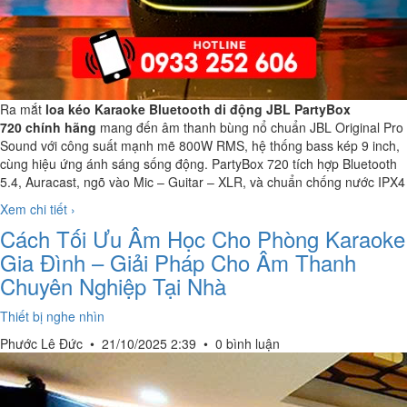
Ra mắt
loa kéo Karaoke Bluetooth di động JBL PartyBox
720 chính hãng
mang đến âm thanh bùng nổ chuẩn JBL Original Pro
Sound với công suất mạnh mẽ 800W RMS, hệ thống bass kép 9 inch,
cùng hiệu ứng ánh sáng sống động. PartyBox 720 tích hợp Bluetooth
5.4, Auracast, ngõ vào Mic – Guitar – XLR, và chuẩn chống nước IPX4
Xem chi tiết ›
Cách Tối Ưu Âm Học Cho Phòng Karaoke
Gia Đình – Giải Pháp Cho Âm Thanh
Chuyên Nghiệp Tại Nhà
Thiết bị nghe nhìn
Phước Lê Đức
•
21/10/2025 2:39
•
0 bình luận