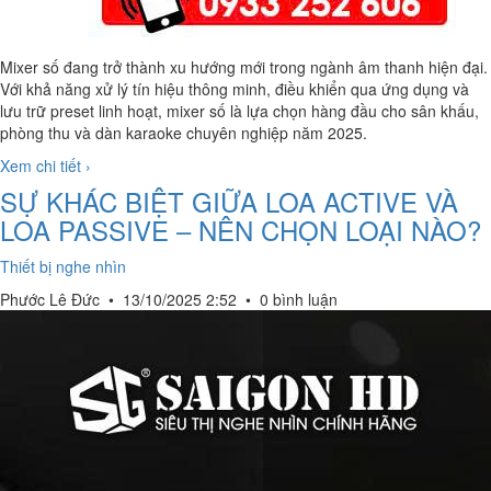
Mixer số đang trở thành xu hướng mới trong ngành âm thanh hiện đại.
Với khả năng xử lý tín hiệu thông minh, điều khiển qua ứng dụng và
lưu trữ preset linh hoạt, mixer số là lựa chọn hàng đầu cho sân khấu,
phòng thu và dàn karaoke chuyên nghiệp năm 2025.
Xem chi tiết ›
SỰ KHÁC BIỆT GIỮA LOA ACTIVE VÀ
LOA PASSIVE – NÊN CHỌN LOẠI NÀO?
Thiết bị nghe nhìn
Phước Lê Đức
•
13/10/2025 2:52
•
0 bình luận