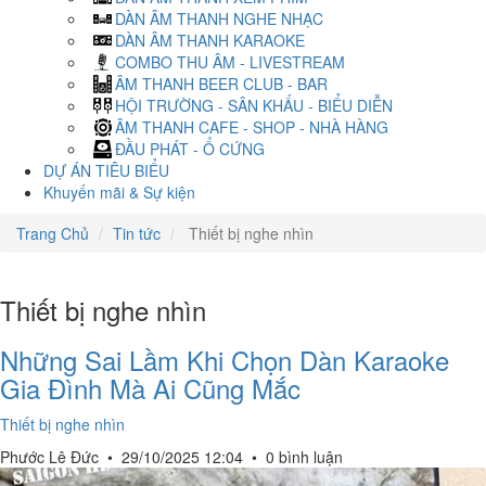
DÀN ÂM THANH NGHE NHẠC
DÀN ÂM THANH KARAOKE
COMBO THU ÂM - LIVESTREAM
ÂM THANH BEER CLUB - BAR
HỘI TRƯỜNG - SÂN KHẤU - BIỂU DIỄN
ÂM THANH CAFE - SHOP - NHÀ HÀNG
ĐẦU PHÁT - Ổ CỨNG
DỰ ÁN TIÊU BIỂU
Khuyến mãi & Sự kiện
Trang Chủ
Tin tức
Thiết bị nghe nhìn
Thiết bị nghe nhìn
Những Sai Lầm Khi Chọn Dàn Karaoke
Gia Đình Mà Ai Cũng Mắc
Thiết bị nghe nhìn
Phước Lê Đức
•
29/10/2025 12:04
•
0 bình luận