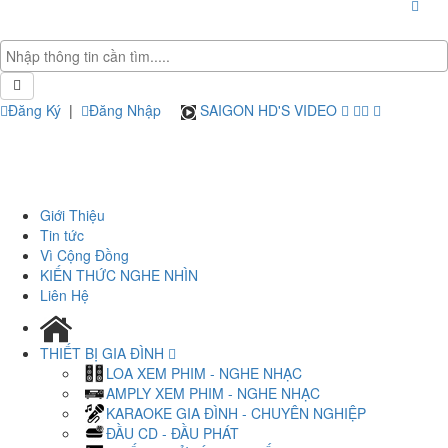
Đăng Ký
|
Đăng Nhập
SAIGON HD'S VIDEO
Giới Thiệu
Tin tức
Vì Cộng Đồng
KIẾN THỨC NGHE NHÌN
Liên Hệ
THIẾT BỊ GIA ĐÌNH
LOA XEM PHIM - NGHE NHẠC
AMPLY XEM PHIM - NGHE NHẠC
KARAOKE GIA ĐÌNH - CHUYÊN NGHIỆP
ĐẦU CD - ĐẦU PHÁT