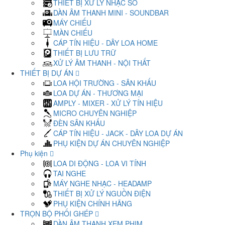
THIẾT BỊ XỬ LÝ NHẠC SỐ
DÀN ÂM THANH MINI - SOUNDBAR
MÁY CHIẾU
MÀN CHIẾU
CÁP TÍN HIỆU - DÂY LOA HOME
THIẾT BỊ LƯU TRỮ
XỬ LÝ ÂM THANH - NỘI THẤT
THIẾT BỊ DỰ ÁN
LOA HỘI TRƯỜNG - SÂN KHẤU
LOA DỰ ÁN - THƯƠNG MẠI
AMPLY - MIXER - XỬ LÝ TÍN HIỆU
MICRO CHUYÊN NGHIỆP
ĐÈN SÂN KHẤU
CÁP TÍN HIỆU - JACK - DÂY LOA DỰ ÁN
PHỤ KIỆN DỰ ÁN CHUYÊN NGHIỆP
Phụ kiện
LOA DI ĐỘNG - LOA VI TÍNH
TAI NGHE
MÁY NGHE NHẠC - HEADAMP
THIẾT BỊ XỬ LÝ NGUỒN ĐIỆN
PHỤ KIỆN CHÍNH HÃNG
TRỌN BỘ PHỐI GHÉP
DÀN ÂM THANH XEM PHIM