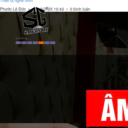
Thiết bị nghe nhìn
Phước Lê Đức
•
17/10/2025 10:42
•
0 bình luận