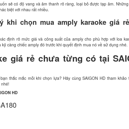
uốn sẽ có độ vang và âm thanh rõ ràng, loại bỏ được tạp âm. Những
ác biệt với nhau rất nhiều.
ý khi chọn mua amply karaoke giá rẻ
xác định rõ mức giá và công suất của amply cho phù hợp với loa ka
 kỹ càng chiếc amply đó trước khi quyết định mua nó về sử dụng nhé.
ke giá rẻ chưa từng có tại SA
à bạn thắc mắc mỗi khi chọn lựa? Hãy cùng SAIGON HD tham khảo 
 nhé!
AIGON HD
A180