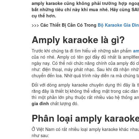
amply karaoke cũng không phải trường hợp ngoại
bắt những tiêu chí này khi mua nhé. Hãy cùng SA
cụ thể hơn.
>>> Các Thiết Bị Cần Có Trong
Bộ Karaoke Gia Đì
Amply karaoke là gì?
Trước khi chúng ta đi tìm hiểu về những sản phẩm
am
của nó nhé. Amply có tên gọi đầy đủ nhất là amplifie
ngày nay. Có thể nói chức năng chính của amply đó chí
như: điện thoại, máy phát nhạc. Sau khi đã nhận những
chuyển đến loa. Nhờ quá trình này diễn ra mà chúng 
Đối với dòng amply karaoke chuyên dụng thì đây là t
rằng đây là thiết bị không thể vắng mặt trong các dà
thì một phần lớn phụ thuộc rất nhiều vào hệ thống a
gia đình
chất lượng đó.
Phân loại amply karaok
Ở Việt Nam có rất nhiều loại amply karaoke khác nhau
như sau: