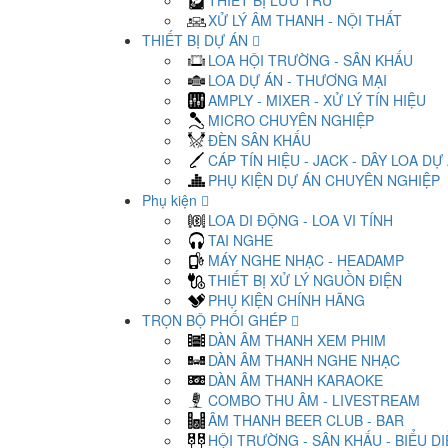
THIẾT BỊ LƯU TRỮ
XỬ LÝ ÂM THANH - NỘI THẤT
THIẾT BỊ DỰ ÁN
LOA HỘI TRƯỜNG - SÂN KHẤU
LOA DỰ ÁN - THƯƠNG MẠI
AMPLY - MIXER - XỬ LÝ TÍN HIỆU
MICRO CHUYÊN NGHIỆP
ĐÈN SÂN KHẤU
CÁP TÍN HIỆU - JACK - DÂY LOA DỰ
PHỤ KIỆN DỰ ÁN CHUYÊN NGHIỆP
Phụ kiện
LOA DI ĐỘNG - LOA VI TÍNH
TAI NGHE
MÁY NGHE NHẠC - HEADAMP
THIẾT BỊ XỬ LÝ NGUỒN ĐIỆN
PHỤ KIỆN CHÍNH HÃNG
TRỌN BỘ PHỐI GHÉP
DÀN ÂM THANH XEM PHIM
DÀN ÂM THANH NGHE NHẠC
DÀN ÂM THANH KARAOKE
COMBO THU ÂM - LIVESTREAM
ÂM THANH BEER CLUB - BAR
HỘI TRƯỜNG - SÂN KHẤU - BIỂU D