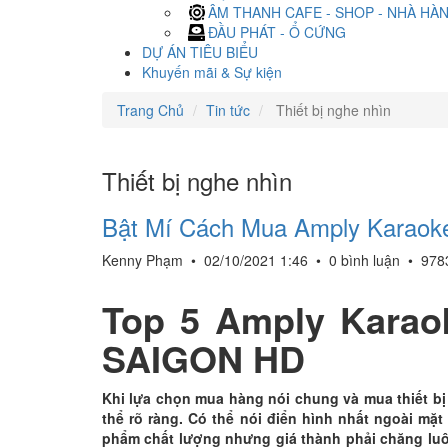
ÂM THANH CAFE - SHOP - NHÀ HÀ
ĐẦU PHÁT - Ổ CỨNG
DỰ ÁN TIÊU BIỂU
Khuyến mãi & Sự kiện
Trang Chủ
Tin tức
Thiết bị nghe nhìn
Thiết bị nghe nhìn
Bật Mí Cách Mua Amply Karaok
Kenny Phạm
•
02/10/2021 1:46
•
0 bình luận
•
978
Top 5 Amply Karao
SAIGON HD
Khi lựa chọn mua hàng nói chung và mua thiết bị
thể rõ ràng. Có thể nói điển hình nhất ngoài mặ
phẩm chất lượng nhưng giá thành phải chăng l