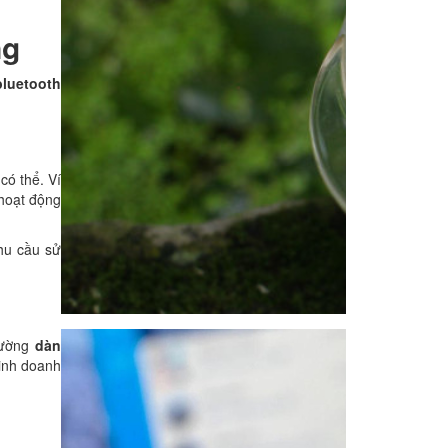
ng
bluetooth
có thể. Ví
 hoạt động
hu cầu sử
thường
dàn
kinh doanh