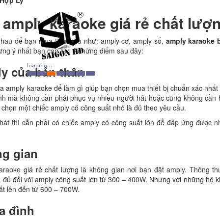
 Hợp Lý
 amply karaoke giá rẻ chất lượ
 nhau để bạn mua tiêu biểu như: amply cơ, amply số,
amply karaoke 
ưng ý nhất bạn cần lưu ý những điểm sau đây:
y của bản thân
amply karaoke để làm gì giúp bạn chọn mua thiết bị chuẩn xác nhất 
đình mà không cần phải phục vụ nhiều người hát hoặc cũng không cần
ựa chọn một chiếc amply có công suất nhỏ là đủ theo yêu cầu.
át thì cần phải có chiếc amply có công suất lớn để đáp ứng được n
ng gian
araoke giá rẻ chất lượng là không gian nơi bạn đặt amply. Thông 
à đủ đối với amply công suất lớn từ 300 – 400W. Nhưng với những hộ 
ất lên đến từ 600 – 700W.
a đình