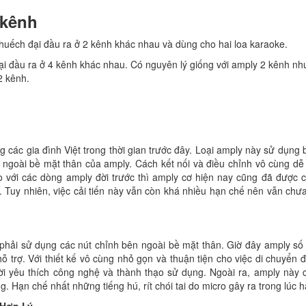
 kênh
huếch đại đầu ra ở 2 kênh khác nhau và dùng cho hai loa karaoke.
ại đầu ra ở 4 kênh khác nhau. Có nguyên lý giống với amply 2 kênh n
2 kênh.
g các gia đình Việt trong thời gian trước đây. Loại amply này sử dụng
n ngoài bề mặt thân của amply. Cách kết nối và điều chỉnh vô cùng d
 với các dòng amply đời trước thì amply cơ hiện nay cũng đã được cả
 Tuy nhiên, việc cải tiến này vẫn còn khá nhiều hạn chế nên vẫn chư
phải sử dụng các nút chỉnh bên ngoài bề mặt thân. Giờ đây amply số 
ỗ trợ. Với thiết kế vô cùng nhỏ gọn và thuận tiện cho việc di chuyển đ
ời yêu thích công nghệ và thành thạo sử dụng. Ngoài ra, amply này c
g. Hạn chế nhất những tiếng hú, rít chói tai do micro gây ra trong lúc h