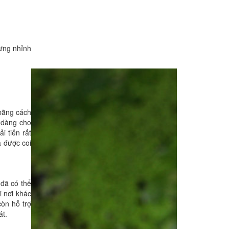
hưng nhỉnh
 bằng cách
ễ dàng cho
i tiến rất
a được coi
đã có thể
i nơi khác
òn hỗ trợ
át.