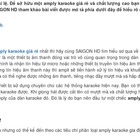
 lệ. Để sở hữu một amply karaoke giá rẻ và chất lượng cao bạ
IGON HD tham khảo bài viết được mô tả phía dưới đây để hiểu rõ
nh
ply karaoke giá rẻ
nhất thì hãy cùng SAIGON HD tìm hiểu sơ qua về 
r là một thiết bị âm thanh đóng vai trò vô cùng quan trọng trong dà
nh là nhận tín hiệu từ micro hoặc những thiết bị truyền tín hiệu âm 
 tín hiệu âm thanh này thì ampli sẽ tiến hành xử lý tín hiệu và khuế
ta có thể nghe được những âm thanh, tiếng nhạc đầy mượt mà và hấp 
hiết bị sử dụng chuyên cho các hệ thống karaoke hiện nay. Bạn có t
n karaoke được. Khi giọng hát được cất lên có mượt mà và chất lượng
mply của dàn karaoke đó. Đó là lý do bạn nên đầu tư một chiếc
amply
e
 nhưng có thể kể đến theo các tiêu chí phân loại amply karaoke gia đ