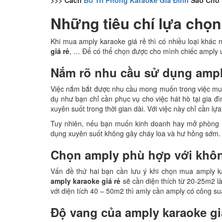
>>> Cách
Bố Trí Phòng Karaoke Gia Đình
Sao Cho
Những tiêu chí lựa chọn
Khi mua amply karaoke giá rẻ thì có nhiều loại khác
giá rẻ
, … Để có thể chọn được cho mình chiếc amply 
Nắm rõ nhu cầu sử dụng ampl
Việc nắm bắt được nhu cầu mong muốn trong việc mua 
dụ như bạn chỉ cần phục vụ cho việc hát hò tại gia 
xuyên suốt trong thời gian dài. Với việc này chỉ cần l
Tuy nhiên, nếu bạn muốn kinh doanh hay mở phòng h
dụng xuyên suốt không gây cháy loa và hư hỏng sớm.
Chọn amply phù hợp với khô
Vấn đề thứ hai bạn cần lưu ý khi chọn mua amply k
amply karaoke giá rẻ
sẽ cần diện thích từ 20-25m2 l
với diện tích 40 – 50m2 thì amly cần amply có công su
Độ vang của amply karaoke gi