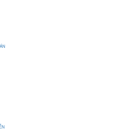
 ÁN
IỄN