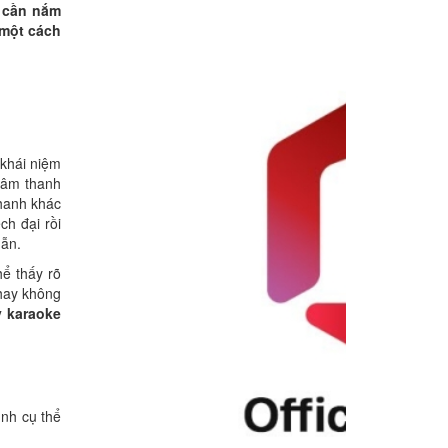
n cần nắm
 một cách
khái niệm
n âm thanh
thanh khác
ch đại rồi
dẫn.
hể thấy rõ
 hay không
 karaoke
ình cụ thể