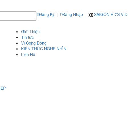
Đăng Ký
|
Đăng Nhập
SAIGON HD'S VI
Giới Thiệu
Tin tức
Vì Cộng Đồng
KIẾN THỨC NGHE NHÌN
Liên Hệ
IỆP