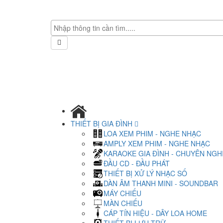
THIẾT BỊ GIA ĐÌNH
LOA XEM PHIM - NGHE NHẠC
AMPLY XEM PHIM - NGHE NHẠC
KARAOKE GIA ĐÌNH - CHUYÊN NGH
ĐẦU CD - ĐẦU PHÁT
THIẾT BỊ XỬ LÝ NHẠC SỐ
DÀN ÂM THANH MINI - SOUNDBAR
MÁY CHIẾU
MÀN CHIẾU
CÁP TÍN HIỆU - DÂY LOA HOME