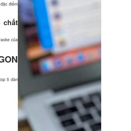
 đặc điểm
 chất
raoke của
IGON
top 5 dàn