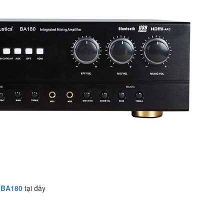
BA180
tại đây