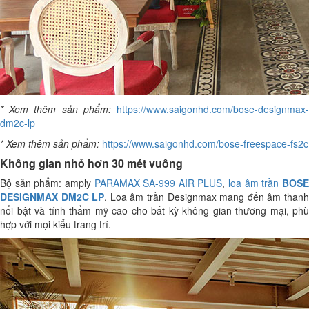
* Xem thêm sản phẩm:
https://www.saigonhd.com/bose-designmax
dm2c-lp
* Xem thêm sản phẩm:
https://www.saigonhd.com/bose-freespace-fs2c
Không gian nhỏ hơn 30 mét vuông
Bộ sản phẩm: amply
PARAMAX SA-999 AIR PLUS
,
loa âm trần
BOS
DESIGNMAX DM2C LP
. Loa âm trần Designmax mang đến âm than
nổi bật và tính thẩm mỹ cao cho bất kỳ không gian thương mại, phù
hợp với mọi kiểu trang trí.