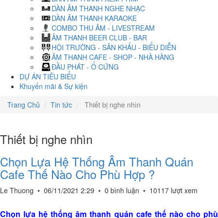
DÀN ÂM THANH NGHE NHẠC
DÀN ÂM THANH KARAOKE
COMBO THU ÂM - LIVESTREAM
ÂM THANH BEER CLUB - BAR
HỘI TRƯỜNG - SÂN KHẤU - BIỂU DIỄN
ÂM THANH CAFE - SHOP - NHÀ HÀNG
ĐẦU PHÁT - Ổ CỨNG
DỰ ÁN TIÊU BIỂU
Khuyến mãi & Sự kiện
Trang Chủ
Tin tức
Thiết bị nghe nhìn
Thiết bị nghe nhìn
Chọn Lựa Hệ Thống Âm Thanh Quán
Cafe Thế Nào Cho Phù Hợp ?
Le Thuong
•
06/11/2021 2:29
•
0 bình luận
•
10117 lượt xem
Chọn lựa hệ thống âm thanh quán cafe thế nào cho phù