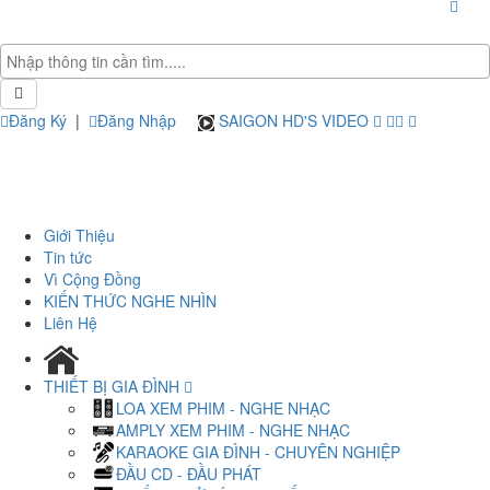
Đăng Ký
|
Đăng Nhập
SAIGON HD'S VIDEO
Giới Thiệu
Tin tức
Vì Cộng Đồng
KIẾN THỨC NGHE NHÌN
Liên Hệ
THIẾT BỊ GIA ĐÌNH
LOA XEM PHIM - NGHE NHẠC
AMPLY XEM PHIM - NGHE NHẠC
KARAOKE GIA ĐÌNH - CHUYÊN NGHIỆP
ĐẦU CD - ĐẦU PHÁT