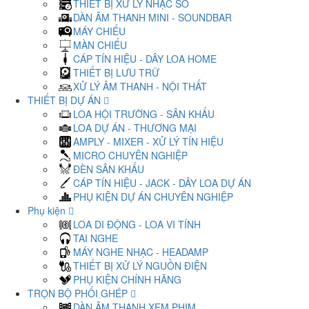
THIẾT BỊ XỬ LÝ NHẠC SỐ
DÀN ÂM THANH MINI - SOUNDBAR
MÁY CHIẾU
MÀN CHIẾU
CÁP TÍN HIỆU - DÂY LOA HOME
THIẾT BỊ LƯU TRỮ
XỬ LÝ ÂM THANH - NỘI THẤT
THIẾT BỊ DỰ ÁN
LOA HỘI TRƯỜNG - SÂN KHẤU
LOA DỰ ÁN - THƯƠNG MẠI
AMPLY - MIXER - XỬ LÝ TÍN HIỆU
MICRO CHUYÊN NGHIỆP
ĐÈN SÂN KHẤU
CÁP TÍN HIỆU - JACK - DÂY LOA DỰ ÁN
PHỤ KIỆN DỰ ÁN CHUYÊN NGHIỆP
Phụ kiện
LOA DI ĐỘNG - LOA VI TÍNH
TAI NGHE
MÁY NGHE NHẠC - HEADAMP
THIẾT BỊ XỬ LÝ NGUỒN ĐIỆN
PHỤ KIỆN CHÍNH HÃNG
TRỌN BỘ PHỐI GHÉP
DÀN ÂM THANH XEM PHIM