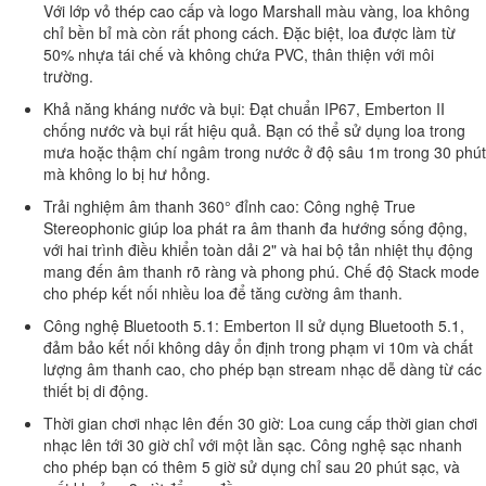
Với lớp vỏ thép cao cấp và logo Marshall màu vàng, loa không
chỉ bền bỉ mà còn rất phong cách. Đặc biệt, loa được làm từ
50% nhựa tái chế và không chứa PVC, thân thiện với môi
trường.
Khả năng kháng nước và bụi: Đạt chuẩn IP67, Emberton II
chống nước và bụi rất hiệu quả. Bạn có thể sử dụng loa trong
mưa hoặc thậm chí ngâm trong nước ở độ sâu 1m trong 30 phút
mà không lo bị hư hỏng.
Trải nghiệm âm thanh 360° đỉnh cao: Công nghệ True
Stereophonic giúp loa phát ra âm thanh đa hướng sống động,
với hai trình điều khiển toàn dải 2" và hai bộ tản nhiệt thụ động
mang đến âm thanh rõ ràng và phong phú. Chế độ Stack mode
cho phép kết nối nhiều loa để tăng cường âm thanh.
Công nghệ Bluetooth 5.1: Emberton II sử dụng Bluetooth 5.1,
đảm bảo kết nối không dây ổn định trong phạm vi 10m và chất
lượng âm thanh cao, cho phép bạn stream nhạc dễ dàng từ các
thiết bị di động.
Thời gian chơi nhạc lên đến 30 giờ: Loa cung cấp thời gian chơi
nhạc lên tới 30 giờ chỉ với một lần sạc. Công nghệ sạc nhanh
cho phép bạn có thêm 5 giờ sử dụng chỉ sau 20 phút sạc, và