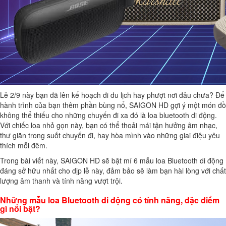
Lễ 2/9 này bạn đã lên kế hoạch đi du lịch hay phượt nơi đâu chưa? Để
hành trình của bạn thêm phần bùng nổ, SAIGON HD gợi ý một món đồ
không thể thiếu cho những chuyến đi xa đó là loa bluetooth di động.
Với chiếc loa nhỏ gọn này, bạn có thể thoải mái tận hưởng âm nhạc,
thư giãn trong suốt chuyến đi, hay hòa mình vào những giai điệu yêu
thích mỗi đêm.
Trong bài viết này, SAIGON HD sẽ bật mí 6 mẫu loa Bluetooth di động
đáng sở hữu nhất cho dịp lễ này, đảm bảo sẽ làm bạn hài lòng với chất
lượng âm thanh và tính năng vượt trội.
Những mẫu loa Bluetooth di động có tính năng, đặc điểm
gì nổi bật?