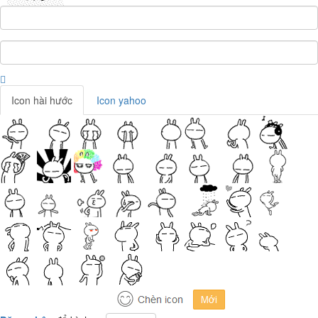
Icon hài hước
Icon yahoo