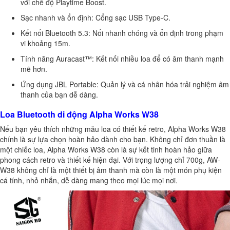
với chế độ Playtime Boost.
Sạc nhanh và ổn định: Cổng sạc USB Type-C.
Kết nối Bluetooth 5.3: Nối nhanh chóng và ổn định trong phạm
vi khoảng 15m.
Tính năng Auracast™: Kết nối nhiều loa để có âm thanh mạnh
mẽ hơn.
Ứng dụng JBL Portable: Quản lý và cá nhân hóa trải nghiệm âm
thanh của bạn dễ dàng.
Loa Bluetooth di động Alpha Works W38
Nếu bạn yêu thích những mẫu loa có thiết kế retro, Alpha Works W38
chính là sự lựa chọn hoàn hảo dành cho bạn. Không chỉ đơn thuần là
một chiếc loa, Alpha Works W38 còn là sự kết tinh hoàn hảo giữa
phong cách retro và thiết kế hiện đại. Với trọng lượng chỉ 700g, AW-
W38 không chỉ là một thiết bị âm thanh mà còn là một món phụ kiện
cá tính, nhỏ nhắn, dễ dàng mang theo mọi lúc mọi nơi.