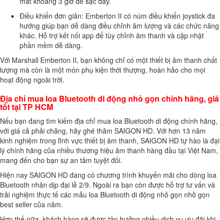
mất khoảng 3 giờ để sạc đầy.
Điều khiển đơn giản: Emberton II có núm điều khiển joystick đa
hướng giúp bạn dễ dàng điều chỉnh âm lượng và các chức năng
khác. Hỗ trợ kết nối app để tùy chỉnh âm thanh và cập nhật
phần mềm dễ dàng.
Với Marshall Emberton II, bạn không chỉ có một thiết bị âm thanh chất
lượng mà còn là một món phụ kiện thời thượng, hoàn hảo cho mọi
hoạt động ngoài trời.
Địa chỉ mua loa Bluetooth di động nhỏ gọn chính hãng, giá
tốt tại TP HCM
Nếu bạn đang tìm kiếm địa chỉ mua loa Bluetooth di động chính hãng,
với giá cả phải chăng, hãy ghé thăm SAIGON HD. Với hơn 13 năm
kinh nghiệm trong lĩnh vực thiết bị âm thanh, SAIGON HD tự hào là đại
lý chính hãng của nhiều thương hiệu âm thanh hàng đầu tại Việt Nam,
mang đến cho bạn sự an tâm tuyệt đối.
Hiện nay SAIGON HD đang có chương trình khuyến mãi cho dòng loa
Bluetooth nhân dịp đại lễ 2/9. Ngoài ra bạn còn được hỗ trợ tư vấn và
trải nghiệm thực tế các mẫu loa Bluetooth di động nhỏ gọn nhỏ gọn
best seller của năm.
Hơn thế nữa, khách hàng sẽ được tận hưởng nhiều dịch vụ ưu đãi khi