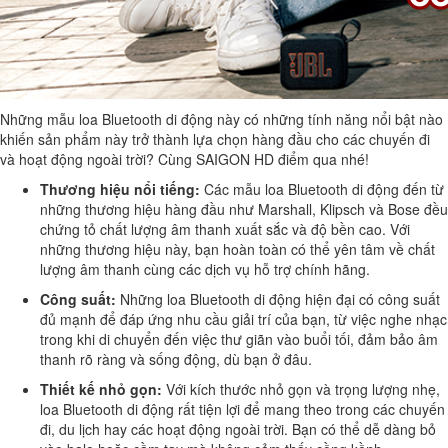
Những mẫu loa Bluetooth di động này có những tính năng nổi bật nào
khiến sản phẩm này trở thành lựa chọn hàng đầu cho các chuyến đi
và hoạt động ngoài trời? Cùng SAIGON HD điểm qua nhé!
Thương hiệu nổi tiếng:
Các mẫu loa Bluetooth di động đến từ
những thương hiệu hàng đầu như Marshall, Klipsch và Bose đều
chứng tỏ chất lượng âm thanh xuất sắc và độ bền cao. Với
những thương hiệu này, bạn hoàn toàn có thể yên tâm về chất
lượng âm thanh cùng các dịch vụ hỗ trợ chính hãng.
Công suất:
Những loa Bluetooth di động hiện đại có công suất
đủ mạnh để đáp ứng nhu cầu giải trí của bạn, từ việc nghe nhạc
trong khi di chuyển đến việc thư giãn vào buổi tối, đảm bảo âm
thanh rõ ràng và sống động, dù bạn ở đâu.
Thiết kế nhỏ gọn:
Với kích thước nhỏ gọn và trọng lượng nhẹ,
loa Bluetooth di động rất tiện lợi để mang theo trong các chuyến
đi, du lịch hay các hoạt động ngoài trời. Bạn có thể dễ dàng bỏ