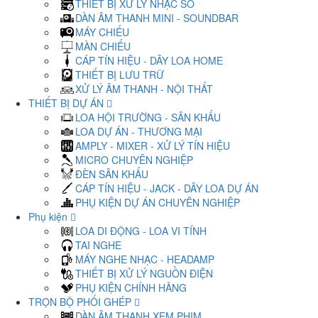
THIẾT BỊ XỬ LÝ NHẠC SỐ
DÀN ÂM THANH MINI - SOUNDBAR
MÁY CHIẾU
MÀN CHIẾU
CÁP TÍN HIỆU - DÂY LOA HOME
THIẾT BỊ LƯU TRỮ
XỬ LÝ ÂM THANH - NỘI THẤT
THIẾT BỊ DỰ ÁN
LOA HỘI TRƯỜNG - SÂN KHẤU
LOA DỰ ÁN - THƯƠNG MẠI
AMPLY - MIXER - XỬ LÝ TÍN HIỆU
MICRO CHUYÊN NGHIỆP
ĐÈN SÂN KHẤU
CÁP TÍN HIỆU - JACK - DÂY LOA DỰ ÁN
PHỤ KIỆN DỰ ÁN CHUYÊN NGHIỆP
Phụ kiện
LOA DI ĐỘNG - LOA VI TÍNH
TAI NGHE
MÁY NGHE NHẠC - HEADAMP
THIẾT BỊ XỬ LÝ NGUỒN ĐIỆN
PHỤ KIỆN CHÍNH HÃNG
TRỌN BỘ PHỐI GHÉP
DÀN ÂM THANH XEM PHIM