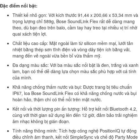
Đặc điểm nổi bật:
Thiết kế nhỏ gọn: Với kích thước 91,44 x 200,66 x 53,34 mm và
trọng lượng chỉ 589g, Bose SoundLink Flex rất dễ dàng mang
theo, dù bạn đeo trên balo, cầm tay hay treo tại nhiều vị trí nhờ
quai xách tiện lợi.
Chất liệu cao cấp: Mặt ngoài làm từ silicon mềm mại, lưới tản
nhiệt bằng thép sơn tĩnh điện và vòng dây tiện ích bằng vải,
mang đến vẻ ngoài vừa bền bỉ vừa thẩm mỹ.
Đa dạng màu sắc: Với ba màu sắc nổi bật là đen, trắng và xanh
lam, bạn có thể dễ dàng lựa chọn màu sắc phù hợp với cá tính
của mình.
Khả năng chống thấm nước và bụi: Được trang bị tiêu chuẩn
IP67, loa Bose SoundLink Flex có khả năng chống nước và bụi
hoàn hảo, thậm chí có thể nổi trên mặt nước.
Kết nối và thời lượng pin ấn tượng: Hỗ trợ kết nối Bluetooth 4.2,
cùng với thời gian sử dụng lên đến 12 giờ, đảm bảo trải nghiệm
âm nhạc không bị gián đoạn.
Tính năng thông minh: Tích hợp công nghệ PositionIQ tự động
điều chỉnh âm thanh, kết nối SimpleSync và chế độ Party Mode