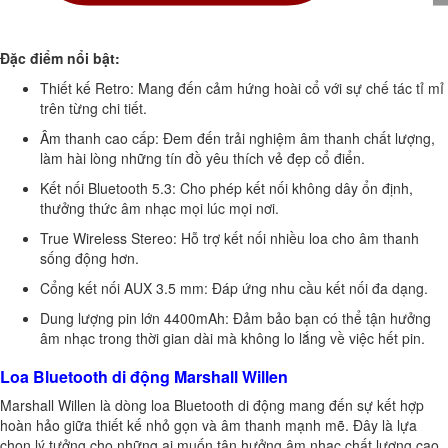
Đặc điểm nổi bật:
Thiết kế Retro: Mang đến cảm hứng hoài cổ với sự chế tác tỉ mỉ
trên từng chi tiết.
Âm thanh cao cấp: Đem đến trải nghiệm âm thanh chất lượng,
làm hài lòng những tín đồ yêu thích vẻ đẹp cổ điển.
Kết nối Bluetooth 5.3: Cho phép kết nối không dây ổn định,
thưởng thức âm nhạc mọi lúc mọi nơi.
True Wireless Stereo: Hỗ trợ kết nối nhiều loa cho âm thanh
sống động hơn.
Cổng kết nối AUX 3.5 mm: Đáp ứng nhu cầu kết nối đa dạng.
Dung lượng pin lớn 4400mAh: Đảm bảo bạn có thể tận hưởng
âm nhạc trong thời gian dài mà không lo lắng về việc hết pin.
Loa Bluetooth di động Marshall Willen
Marshall Willen là dòng loa Bluetooth di động mang đến sự kết hợp
hoàn hảo giữa thiết kế nhỏ gọn và âm thanh mạnh mẽ. Đây là lựa
chọn lý tưởng cho những ai muốn tận hưởng âm nhạc chất lượng cao