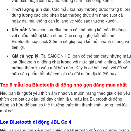
vào balo hoặc cầm tay mà không cảm thấy cồng kềnh.
Thời lượng pin dài:
Các mẫu loa này thường được trang bị pin
dung lượng cao cho phép bạn thưởng thức âm nhạc suốt cả
ngày dài mà không cần lo lắng về việc sạc thường xuyên.
Kết nối:
Nên chọn loa Bluetooth có khả năng kết nối dễ dàng
với nhiều thiết bị khác nhau. Các công nghệ kết nối như
Bluetooth hoặc jack 3.5mm sẽ giúp bạn kết nối nhanh chóng và
tiện lợi.
Giá cả hợp lý:
Tại SAIGON HD, bạn có thể tìm thấy những mẫu
loa Bluetooth di động chất lượng với mức giá phải chăng, lại còn
hưởng thêm khuyến mãi hấp dẫn. Đây là cơ hội tuyệt vời để sở
hữu sản phẩm tốt nhất với giá ưu đãi nhân dịp lễ 2/9 này.
Top 6 mẫu loa Bluetooth di động nhỏ gọn đáng mua nhất
Nếu bạn là người yêu thích âm nhạc và muốn mang theo giai điệu yêu
thích đến bất cứ đâu, thì đây chính là 6 mẫu loa Bluetooth di động
đáng sở hữu để bạn có thể thưởng thức âm thanh chất lượng mọi lúc
mọi nơi:
Loa Bluetooth di động JBL Go 4
Nếu bạn đang tìm kiếm một chiếc loa Bluetooth nhỏ gọn nhưng mạnh