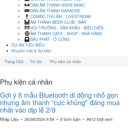
DÀN ÂM THANH NGHE NHẠC
DÀN ÂM THANH KARAOKE
COMBO THU ÂM - LIVESTREAM
ÂM THANH BEER CLUB - BAR
HỘI TRƯỜNG - SÂN KHẤU - BIỂU DIỄN
ÂM THANH CAFE - SHOP - NHÀ HÀNG
ĐẦU PHÁT - Ổ CỨNG
DỰ ÁN TIÊU BIỂU
Khuyến mãi & Sự kiện
Trang Chủ
Tin tức
Phụ kiện cá nhân
Phụ kiện cá nhân
Gợi ý 6 mẫu Bluetooth di động nhỏ gọn
nhưng âm thanh “cực khủng" đáng mua
nhất vào dịp lễ 2/9
Nhập Liệu
•
26/08/2024 9:59
•
0 bình luận
•
8612 lượt xem