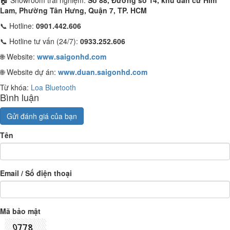
🏠 Showroom trải nghiệm:
Số 88, Đường số 14, khu dân cư Him
Lam, Phường Tân Hưng, Quận 7, TP. HCM
📞 Hotline:
0901.442.606
📞 Hotline tư vấn (24/7):
0933.252.606
🌐 Website:
www.saigonhd.com
🌐 Website dự án:
www.duan.saigonhd.com
Từ khóa:
Loa Bluetooth
Bình luận
Gửi đánh giá của bạn
Tên
Email / Số điện thoại
Mã bảo mật