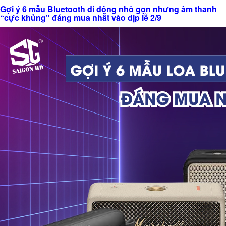
Gợi ý 6 mẫu Bluetooth di động nhỏ gọn nhưng âm thanh
“cực khủng" đáng mua nhất vào dịp lễ 2/9