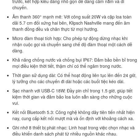
trước, kết hợp kiểu dáng nhỏ gọn dễ dàng cầm nắm và di
chuyển.
Âm thanh 360° mạnh mẽ: Với công suất 20W và cặp loa toàn
dải 5.7 cm đối xứng hai bên, Klipsch Nashville mang đến âm
thanh đồng đều và chân thực từ mọi hướng.
Micro đàm thoại tích hợp: Cho phép tự động dừng nhạc khi
nhận cuộc gọi và chuyển sang chế độ đàm thoại một cách dễ
dàng.
Khả năng chống nước và chống bụi IP67: Đảm bảo bền bỉ trong
mọi điều kiện thời tiết, thậm chí có thể ngâm trong nước.
Thời gian sử dụng dài: Có thể hoạt động liên tục lên đến 24 giờ,
lý tưởng cho các chuyến đi dài hoặc các buổi tiệc kéo dài.
Sạc nhanh với USB-C 18W: Đầy pin chỉ trong 1.5 giờ, giúp tiết
kiệm thời gian và đảm bảo loa luôn sẵn sàng cho những cuộc
vui.
Kết nối Bluetooth 5.3: Công nghệ không dây tiên tiến nhất hiện
nay, cung cấp kết nối mượt mà và ổn định với khoảng cách xa.
Ghi nhớ 8 thiết bị phát nhạc: Linh hoạt trong việc chọn nhạc và
điều khiển danh sách phát từ nhiều nguồn khác nhau.