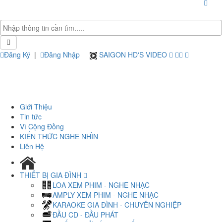
Đăng Ký
|
Đăng Nhập
SAIGON HD'S VIDEO
Giới Thiệu
Tin tức
Vì Cộng Đồng
KIẾN THỨC NGHE NHÌN
Liên Hệ
THIẾT BỊ GIA ĐÌNH
LOA XEM PHIM - NGHE NHẠC
AMPLY XEM PHIM - NGHE NHẠC
KARAOKE GIA ĐÌNH - CHUYÊN NGHIỆP
ĐẦU CD - ĐẦU PHÁT