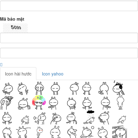
Mã bảo mật
Icon hài hước
Icon yahoo