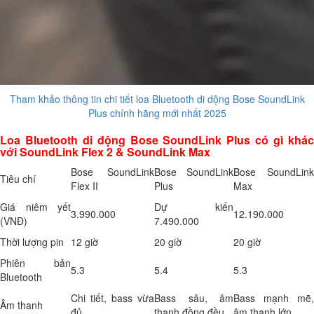
Tham khảo thông tin chi tiết loa Bluetooth di dộng Bose SoundLink
Plus chính hãng mới nhất 2025
Loa Bluetooth di động Bose SoundLink Plus có gì khác
với SoundLink Flex 2 & SoundLink Max
Bose SoundLink
Bose SoundLink
Bose SoundLink
Tiêu chí
Flex II
Plus
Max
Giá niêm yết
Dự kiến
3.990.000
12.190.000
(VNĐ)
7.490.000
Thời lượng pin
12 giờ
20 giờ
20 giờ
Phiên bản
5.3
5.4
5.3
Bluetooth
Chi tiết, bass vừa
Bass sâu, âm
Bass mạnh mẽ,
Âm thanh
đủ
thanh đồng đều
âm thanh lớn