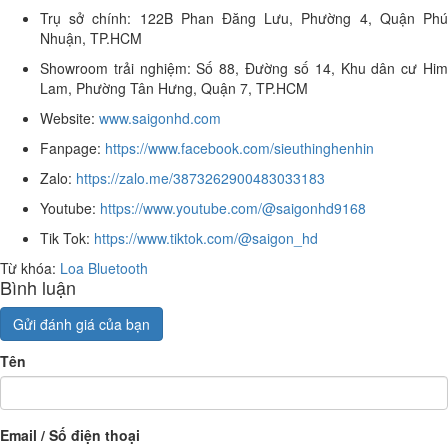
Trụ sở chính: 122B Phan Đăng Lưu, Phường 4, Quận Phú
Nhuận, TP.HCM
Showroom trải nghiệm: Số 88, Đường số 14, Khu dân cư Him
Lam, Phường Tân Hưng, Quận 7, TP.HCM
Website:
www.saigonhd.com
Fanpage:
https://www.facebook.com/sieuthinghenhin
Zalo:
https://zalo.me/3873262900483033183
Youtube:
https://www.youtube.com/@saigonhd9168
Tik Tok:
https://www.tiktok.com/@saigon_hd
Từ khóa:
Loa Bluetooth
Bình luận
Gửi đánh giá của bạn
Tên
Email / Số điện thoại