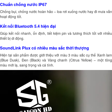
Chuẩn chống nước IP67
Chống bụi, chống nước hoàn hảo – loa rơi xuống nước hay đi mưa vẫn
hoạt động tốt.
Kết nối Bluetooth 5.4 hiện đại
Giúp kết nối nhanh, ổn định, tiết kiệm pin và tương thích tốt với nhiều
thiết bị di động.
SoundLink Plux có nhiều màu sắc thời thượng
Hiện tại sản phẩm được giới thiệu với màu 3 màu sắc cụ thể Xanh lam
(Blue Dusk), Đen (Black) và Vàng chanh (Citrus Yellow) – một tông
màu mới lạ, sang trọng và cá tính.