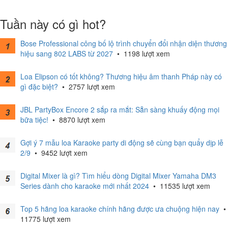
Tuần này có gì hot?
Bose Professional công bố lộ trình chuyển đổi nhận diện thương
hiệu sang 802 LABS từ 2027
•
1198 lượt xem
Loa Elipson có tốt không? Thương hiệu âm thanh Pháp này có
gì đặc biệt?
•
2757 lượt xem
JBL PartyBox Encore 2 sắp ra mắt: Sẵn sàng khuấy động mọi
bữa tiệc!
•
8870 lượt xem
Gợi ý 7 mẫu loa Karaoke party di động sẽ cùng bạn quẩy dịp lễ
2/9
•
9452 lượt xem
Digital Mixer là gì? Tìm hiểu dòng Digital Mixer Yamaha DM3
Series dành cho karaoke mới nhất 2024
•
11535 lượt xem
Top 5 hãng loa karaoke chính hãng được ưa chuộng hiện nay
•
11775 lượt xem