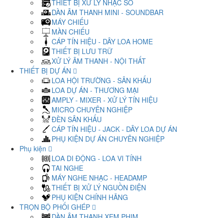
THIẾT BỊ XỬ LÝ NHẠC SỐ
DÀN ÂM THANH MINI - SOUNDBAR
MÁY CHIẾU
MÀN CHIẾU
CÁP TÍN HIỆU - DÂY LOA HOME
THIẾT BỊ LƯU TRỮ
XỬ LÝ ÂM THANH - NỘI THẤT
THIẾT BỊ DỰ ÁN
LOA HỘI TRƯỜNG - SÂN KHẤU
LOA DỰ ÁN - THƯƠNG MẠI
AMPLY - MIXER - XỬ LÝ TÍN HIỆU
MICRO CHUYÊN NGHIỆP
ĐÈN SÂN KHẤU
CÁP TÍN HIỆU - JACK - DÂY LOA DỰ ÁN
PHỤ KIỆN DỰ ÁN CHUYÊN NGHIỆP
Phụ kiện
LOA DI ĐỘNG - LOA VI TÍNH
TAI NGHE
MÁY NGHE NHẠC - HEADAMP
THIẾT BỊ XỬ LÝ NGUỒN ĐIỆN
PHỤ KIỆN CHÍNH HÃNG
TRỌN BỘ PHỐI GHÉP
DÀN ÂM THANH XEM PHIM