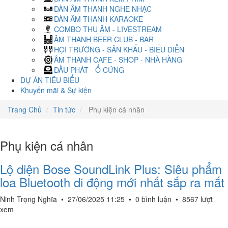
DÀN ÂM THANH NGHE NHẠC
DÀN ÂM THANH KARAOKE
COMBO THU ÂM - LIVESTREAM
ÂM THANH BEER CLUB - BAR
HỘI TRƯỜNG - SÂN KHẤU - BIỂU DIỄN
ÂM THANH CAFE - SHOP - NHÀ HÀNG
ĐẦU PHÁT - Ổ CỨNG
DỰ ÁN TIÊU BIỂU
Khuyến mãi & Sự kiện
Trang Chủ
Tin tức
Phụ kiện cá nhân
Phụ kiện cá nhân
Lộ diện Bose SoundLink Plus: Siêu phẩm
loa Bluetooth di động mới nhất sắp ra mắt
Ninh Trọng Nghĩa
•
27/06/2025 11:25
•
0 bình luận
•
8567 lượt
xem