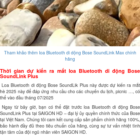
Tham khảo thêm loa Bluetooth di dộng Bose SoundLink Max chính
hãng
Thời gian dự kiến ra mắt loa Bluetooth di động Bose
SoundLink Plus
Loa Bluetooth di động Bose SoundLik Plus này được dự kiến ra mắt
hè 2025 này để đáp ứng nhu cầu cho các chuyến du lịch, picnic …, có
thể vào đầu tháng 07/2025
Ngay từ bây giờ, bạn có thể đặt trước loa Bluetooth di động Bose
SoundLink Plus tại SAIGON HD – đại lý ủy quyền chính thức của Bose
tại Việt Nam. Chúng tôi cam kết cung cấp sản phẩm chính hãng 100%,
bảo hành đầy đủ theo tiêu chuẩn của hãng, cùng sự tư vấn nhiệt tình
tận tâm của đội ngũ nhân viên SAIGON HD.