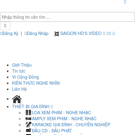
Đăng Ký
|
Đăng Nhập
SAIGON HD'S VIDEO
Giới Thiệu
Tin tức
Vì Cộng Đồng
KIẾN THỨC NGHE NHÌN
Liên Hệ
THIẾT BỊ GIA ĐÌNH
LOA XEM PHIM - NGHE NHẠC
AMPLY XEM PHIM - NGHE NHẠC
KARAOKE GIA ĐÌNH - CHUYÊN NGHIỆP
ĐẦU CD - ĐẦU PHÁT