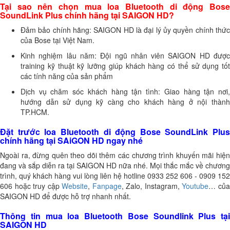
Tại sao nên chọn mua loa Bluetooth di động Bose
SoundLink Plus chính hãng tại SAIGON HD?
Đảm bảo chính hãng: SAIGON HD là đại lý ủy quyền chính thức
của Bose tại Việt Nam.
Kinh nghiệm lâu năm: Đội ngũ nhân viên SAIGON HD được
training kỹ thuật kỹ lưỡng giúp khách hàng có thể sử dụng tốt
các tính năng của sản phẩm
Dịch vụ chăm sóc khách hàng tận tình: Giao hàng tận nơi,
hướng dẫn sử dụng kỹ càng cho khách hàng ở nội thành
TP.HCM.
Đặt trước loa Bluetooth di động Bose SoundLink Plus
chính hãng tại SAiGON HD ngay nhé
Ngoài ra, đừng quên theo dõi thêm các chương trình khuyến mãi hiện
đang và sắp diễn ra tại SAIGON HD nữa nhé. Mọi thắc mắc về chương
trình, quý khách hàng vui lòng liên hệ hotline 0933 252 606 - 0909 152
606 hoặc truy cập
Website
,
Fanpage
, Zalo, Instagram,
Youtube
… củ
SAIGON HD để được hỗ trợ nhanh nhất.
Thông tin mua loa Bluetooth Bose Soundlink Plus tại
SAIGON HD