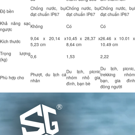
Chống nước, bụi
Chống nước, bụi
Chống nước, bụi
Độ bền
đạt chuẩn IP67
đạt chuẩn IP67
đạt chuẩn IP67
Khả năng sạc
Không
Có
Có
ngược
9,04 x 20,14 x
10,45 x 28,37 x
26.46 x 10.01 x
Kích thước
5,23 cm
8,64 cm
10.49 cm
Trọng lượng
0,6
1,53
2,22
(kg)
Du lịch, picnic,
Du lịch, picnic
Phượt, du lịch cá
trekking nhóm
Phù hợp cho
nhóm nhỏ gia
nhân
bạn, gia đình
đình, bạn bè
đông người