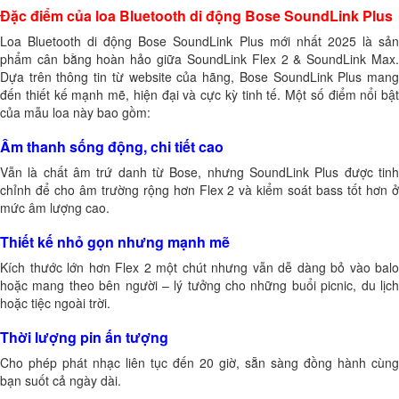
Đặc điểm của loa Bluetooth di động Bose SoundLink Plus
Loa Bluetooth di động Bose SoundLink Plus mới nhất 2025 là sản
phẩm cân bằng hoàn hảo giữa SoundLink Flex 2 & SoundLink Max.
Dựa trên thông tin từ website của hãng, Bose SoundLink Plus mang
đến thiết kế mạnh mẽ, hiện đại và cực kỳ tinh tế. Một số điểm nổi bật
của mẫu loa này bao gồm:
Âm thanh sống động, chi tiết cao
Vẫn là chất âm trứ danh từ Bose, nhưng SoundLink Plus được tinh
chỉnh để cho âm trường rộng hơn Flex 2 và kiểm soát bass tốt hơn ở
mức âm lượng cao.
Thiết kế nhỏ gọn nhưng mạnh mẽ
Kích thước lớn hơn Flex 2 một chút nhưng vẫn dễ dàng bỏ vào balo
hoặc mang theo bên người – lý tưởng cho những buổi picnic, du lịch
hoặc tiệc ngoài trời.
Thời lượng pin ấn tượng
Cho phép phát nhạc liên tục đến 20 giờ, sẵn sàng đồng hành cùng
bạn suốt cả ngày dài.