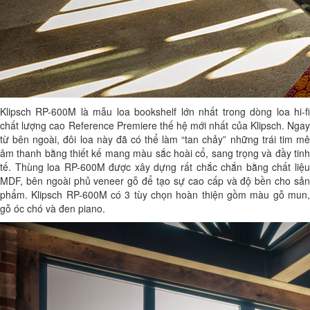
Klipsch RP-600M là mẫu loa bookshelf lớn nhất trong dòng loa hi-fi
chất lượng cao Reference Premiere thế hệ mới nhất của Klipsch. Ngay
từ bên ngoài, đôi loa này đã có thể làm “tan chảy” những trái tim mê
âm thanh bằng thiết kế mang màu sắc hoài cổ, sang trọng và đầy tinh
tế. Thùng loa RP-600M được xây dựng rất chắc chắn bằng chất liệu
MDF, bên ngoài phủ veneer gỗ để tạo sự cao cấp và độ bền cho sản
phẩm. Klipsch RP-600M có 3 tùy chọn hoàn thiện gồm màu gỗ mun,
gỗ óc chó và đen piano.