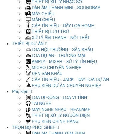
THIẾT BỊ XỬ LÝ NHẠC SỐ
DÀN ÂM THANH MINI - SOUNDBAR
MÁY CHIẾU
MÀN CHIẾU
CÁP TÍN HIỆU - DÂY LOA HOME
THIẾT BỊ LƯU TRỮ
XỬ LÝ ÂM THANH - NỘI THẤT
THIẾT BỊ DỰ ÁN
LOA HỘI TRƯỜNG - SÂN KHẤU
LOA DỰ ÁN - THƯƠNG MẠI
AMPLY - MIXER - XỬ LÝ TÍN HIỆU
MICRO CHUYÊN NGHIỆP
ĐÈN SÂN KHẤU
CÁP TÍN HIỆU - JACK - DÂY LOA DỰ ÁN
PHỤ KIỆN DỰ ÁN CHUYÊN NGHIỆP
Phụ kiện
LOA DI ĐỘNG - LOA VI TÍNH
TAI NGHE
MÁY NGHE NHẠC - HEADAMP
THIẾT BỊ XỬ LÝ NGUỒN ĐIỆN
PHỤ KIỆN CHÍNH HÃNG
TRỌN BỘ PHỐI GHÉP
DÀN ÂM THANH XEM PHIM