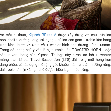
Về mặt kĩ thuật,
Klipsch RP-600M
được xây dựng với cấu trúc lo
bookshelf 2 đường tiếng, sử dụng 2 củ loa con gồm 1 treble kèn bằng
titan kích thước 25,4mm và 1 woofer hình nón đường kính 165mm.
Trong đó, đáng chú ý vẫn là cụm treble kèn TRACTRIX HORN – đặc
sản truyền thống của Klipsch. Tổ hợp này được tạo bởi 1 tweeter
màng titan Linear Travel Suspension (LTS) đặt trong một họng kèn
dạng phễu, có tác dụng mở rộng góc khuếch tán, cho âm trường rộng,
dải treble tơi mịn và hạn chế được nhiễu loạn, méo tiếng.