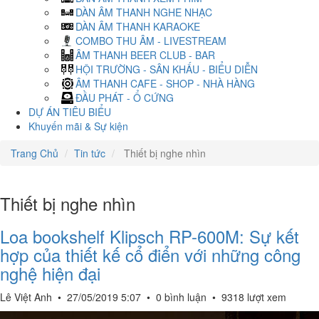
DÀN ÂM THANH NGHE NHẠC
DÀN ÂM THANH KARAOKE
COMBO THU ÂM - LIVESTREAM
ÂM THANH BEER CLUB - BAR
HỘI TRƯỜNG - SÂN KHẤU - BIỂU DIỄN
ÂM THANH CAFE - SHOP - NHÀ HÀNG
ĐẦU PHÁT - Ổ CỨNG
DỰ ÁN TIÊU BIỂU
Khuyến mãi & Sự kiện
Trang Chủ
Tin tức
Thiết bị nghe nhìn
Thiết bị nghe nhìn
Loa bookshelf Klipsch RP-600M: Sự kết
hợp của thiết kế cổ điển với những công
nghệ hiện đại
Lê Việt Anh
•
27/05/2019 5:07
•
0 bình luận
•
9318 lượt xem