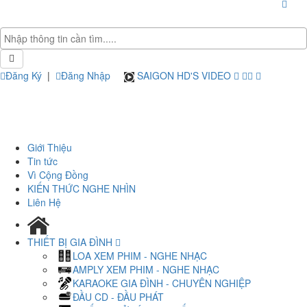
Đăng Ký
|
Đăng Nhập
SAIGON HD'S VIDEO
Giới Thiệu
Tin tức
Vì Cộng Đồng
KIẾN THỨC NGHE NHÌN
Liên Hệ
THIẾT BỊ GIA ĐÌNH
LOA XEM PHIM - NGHE NHẠC
AMPLY XEM PHIM - NGHE NHẠC
KARAOKE GIA ĐÌNH - CHUYÊN NGHIỆP
ĐẦU CD - ĐẦU PHÁT