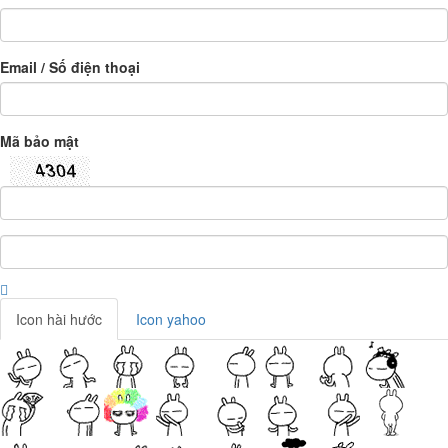
Email / Số điện thoại
Mã bảo mật
Icon hài hước
Icon yahoo