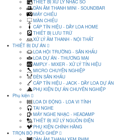
THIẾT BỊ XỬ LÝ NHẠC SỐ
DÀN ÂM THANH MINI - SOUNDBAR
MÁY CHIẾU
MÀN CHIẾU
CÁP TÍN HIỆU - DÂY LOA HOME
THIẾT BỊ LƯU TRỮ
XỬ LÝ ÂM THANH - NỘI THẤT
THIẾT BỊ DỰ ÁN
LOA HỘI TRƯỜNG - SÂN KHẤU
LOA DỰ ÁN - THƯƠNG MẠI
AMPLY - MIXER - XỬ LÝ TÍN HIỆU
MICRO CHUYÊN NGHIỆP
ĐÈN SÂN KHẤU
CÁP TÍN HIỆU - JACK - DÂY LOA DỰ ÁN
PHỤ KIỆN DỰ ÁN CHUYÊN NGHIỆP
Phụ kiện
LOA DI ĐỘNG - LOA VI TÍNH
TAI NGHE
MÁY NGHE NHẠC - HEADAMP
THIẾT BỊ XỬ LÝ NGUỒN ĐIỆN
PHỤ KIỆN CHÍNH HÃNG
TRỌN BỘ PHỐI GHÉP
DÀN ÂM THANH XEM PHIM