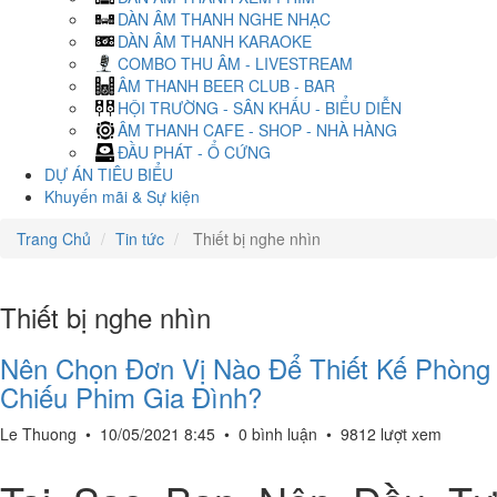
DÀN ÂM THANH NGHE NHẠC
DÀN ÂM THANH KARAOKE
COMBO THU ÂM - LIVESTREAM
ÂM THANH BEER CLUB - BAR
HỘI TRƯỜNG - SÂN KHẤU - BIỂU DIỄN
ÂM THANH CAFE - SHOP - NHÀ HÀNG
ĐẦU PHÁT - Ổ CỨNG
DỰ ÁN TIÊU BIỂU
Khuyến mãi & Sự kiện
Trang Chủ
Tin tức
Thiết bị nghe nhìn
Thiết bị nghe nhìn
Nên Chọn Đơn Vị Nào Để Thiết Kế Phòng
Chiếu Phim Gia Đình?
Le Thuong
•
10/05/2021 8:45
•
0 bình luận
•
9812 lượt xem