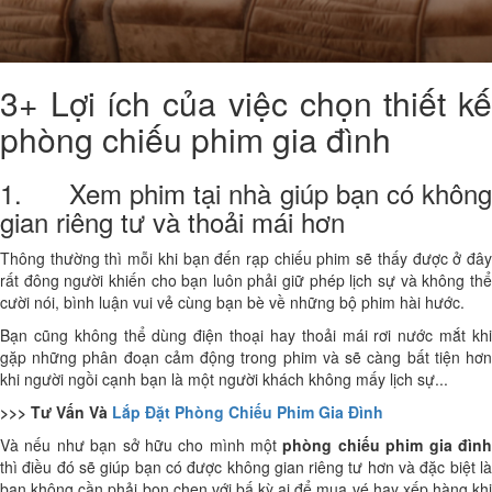
3+ Lợi ích của việc chọn thiết kế
phòng chiếu phim gia đình
1. Xem phim tại nhà giúp bạn có không
gian riêng tư và thoải mái hơn
Thông thường thì mỗi khi bạn đến rạp chiếu phim sẽ thấy được ở đây
rất đông người khiến cho bạn luôn phải giữ phép lịch sự và không thể
cười nói, bình luận vui vẻ cùng bạn bè về những bộ phim hài hước.
Bạn cũng không thể dùng điện thoại hay thoải mái rơi nước mắt khi
gặp những phân đoạn cảm động trong phim và sẽ càng bất tiện hơn
khi người ngồi cạnh bạn là một người khách không mấy lịch sự...
>>> Tư Vấn Và
Lắp Đặt Phòng Chiếu Phim Gia Đình
Và nếu như bạn sở hữu cho mình một
phòng chiếu phim gia đìn
thì điều đó sẽ giúp bạn có được không gian riêng tư hơn và đặc biệt là
bạn không cần phải bon chen với bấ kỳ ai để mua vé hay xếp hàng khi