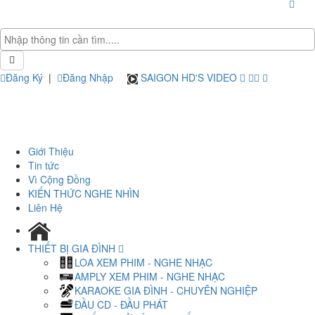
Đăng Ký
|
Đăng Nhập
SAIGON HD'S VIDEO
Giới Thiệu
Tin tức
Vì Cộng Đồng
KIẾN THỨC NGHE NHÌN
Liên Hệ
THIẾT BỊ GIA ĐÌNH
LOA XEM PHIM - NGHE NHẠC
AMPLY XEM PHIM - NGHE NHẠC
KARAOKE GIA ĐÌNH - CHUYÊN NGHIỆP
ĐẦU CD - ĐẦU PHÁT