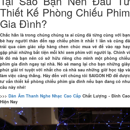
Tại Sao Bạn Nên Đầu Tư
Thiết Kế Phòng Chiếu Phim
Gia Đình?
Chắc hẳn là trong chúng chúng ta ai cũng đã từng cùng với bạn
bè hay người thân đến rạp chiếu phim ít nhất 1 lần và cũng đã
trải qua cảm giác xếp hàng chen chúc mua vé để vào rạp hay
gặp phải những bất tiện mỗi khi xem phim với người lạ. Chính vì
lẽ đó mà bạn nên có sở hữu riêng cho mình một phòng chiếu
phim gia đình ngay tại nhà. Nó sẽ mang lại cho bạn những giây
phút giải trí tuyệt vời nhất cho cả nhà sau những giờ học tập và
làm việc căng thẳng. Hãy đến với chúng tôi SAIGON HD để được
tư vấn thiết kế phòng chiếu phim gia đình nếu bạn đang có nhu
cầu này nhé!
>>>
Dàn Âm Thanh Nghe Nhạc Cao Cấp
Chất Lượng - Đỉnh Cao
Hiện Nay