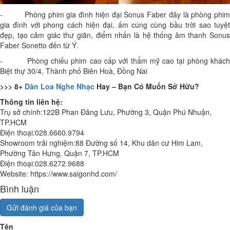
- Phòng phim gia đình hiện đại Sonus Faber đây là phòng phim
gia đình với phong cách hiện đại, ấm cúng cùng bầu trời sao tuyệt
đẹp, tạo cảm giác thư giãn, điểm nhấn là hệ thống âm thanh Sonus
Faber Sonetto đến từ Ý.
- Phòng chiếu phim cao cấp với thẩm mỹ cao tại phòng khách
Biệt thự 30/4, Thành phố Biên Hoà, Đồng Nai
>>> 8+
Dàn Loa Nghe Nhạc
Hay – Bạn Có Muốn Sở Hữu?
Thông tin liên hệ:
Trụ sở chính:122B Phan Đăng Lưu, Phường 3, Quận Phú Nhuận,
TP.HCM
Điện thoại:028.6660.9794
Showroom trải nghiệm:88 Đường số 14, Khu dân cư Him Lam,
Phường Tân Hưng, Quận 7, TP.HCM
Điện thoại:028.6272.9688
Website: https://www.saigonhd.com/
Bình luận
Gửi đánh giá của bạn
Tên