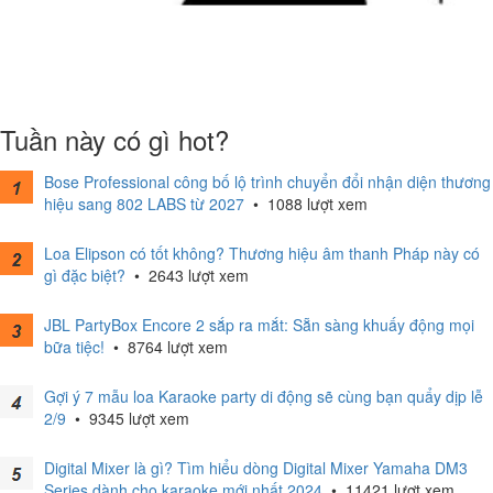
Tuần này có gì hot?
Bose Professional công bố lộ trình chuyển đổi nhận diện thương
hiệu sang 802 LABS từ 2027
•
1088 lượt xem
Loa Elipson có tốt không? Thương hiệu âm thanh Pháp này có
gì đặc biệt?
•
2643 lượt xem
JBL PartyBox Encore 2 sắp ra mắt: Sẵn sàng khuấy động mọi
bữa tiệc!
•
8764 lượt xem
Gợi ý 7 mẫu loa Karaoke party di động sẽ cùng bạn quẩy dịp lễ
2/9
•
9345 lượt xem
Digital Mixer là gì? Tìm hiểu dòng Digital Mixer Yamaha DM3
Series dành cho karaoke mới nhất 2024
•
11421 lượt xem