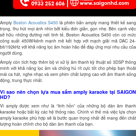
Amply
Boston Acoustics S450
là phiên bản amply mang thiết kế sang
trọng, thu hút mọi ánh nhìn bởi kiểu đơn giản, gọn nhẹ. Bên cạnh việc
sở hữu những đường nét tinh tế, Boston Acoustics S450 còn có mức
công suất 450W/kênh mạnh mẽ kết hợp với mạch giải mã DAC 24-
bit/192kHz với khả năng lọc âm hoàn hảo để đáp ứng mọi nhu cầu của
người dùng.
Amply còn tích hợp thêm bộ vi xử lý âm thanh kỹ thuật số 3DSP thông
minh với khả năng lọc âm và chống hú rít cực tốt cho phép bạn thoải
mái ca hát, nghe nhạc và xem phim chất lượng cao với âm thanh sống
động, trung thực nhất.
Vì sao nên chọn lựa mua sắm amply karaoke tại SAIGON
HD?
Vì amply được xem như là “linh hồn” của những bộ dàn âm thanh
karaoke hoặc bất kỳ các hệ thống nào. Chính vì thế mà việc lựa chọn
amply karaoke phù hợp sẽ là bước quan trọng nhất để mang đến chất
lượng hoàn chỉnh cho bộ dàn âm thanh của bạn.