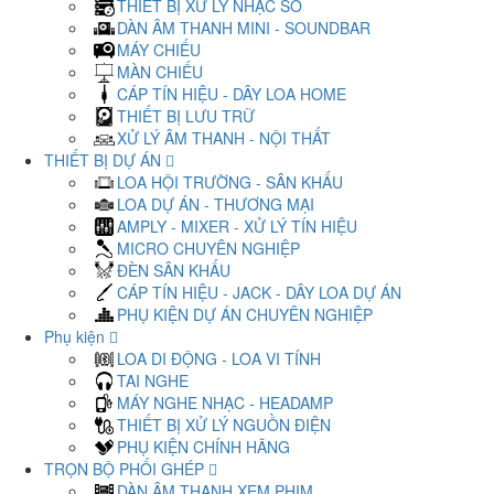
THIẾT BỊ XỬ LÝ NHẠC SỐ
DÀN ÂM THANH MINI - SOUNDBAR
MÁY CHIẾU
MÀN CHIẾU
CÁP TÍN HIỆU - DÂY LOA HOME
THIẾT BỊ LƯU TRỮ
XỬ LÝ ÂM THANH - NỘI THẤT
THIẾT BỊ DỰ ÁN
LOA HỘI TRƯỜNG - SÂN KHẤU
LOA DỰ ÁN - THƯƠNG MẠI
AMPLY - MIXER - XỬ LÝ TÍN HIỆU
MICRO CHUYÊN NGHIỆP
ĐÈN SÂN KHẤU
CÁP TÍN HIỆU - JACK - DÂY LOA DỰ ÁN
PHỤ KIỆN DỰ ÁN CHUYÊN NGHIỆP
Phụ kiện
LOA DI ĐỘNG - LOA VI TÍNH
TAI NGHE
MÁY NGHE NHẠC - HEADAMP
THIẾT BỊ XỬ LÝ NGUỒN ĐIỆN
PHỤ KIỆN CHÍNH HÃNG
TRỌN BỘ PHỐI GHÉP
DÀN ÂM THANH XEM PHIM