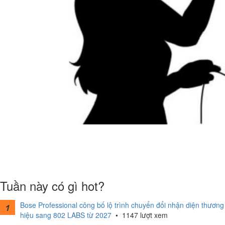
Tuần này có gì hot?
Bose Professional công bố lộ trình chuyển đổi nhận diện thương
hiệu sang 802 LABS từ 2027
•
1147 lượt xem