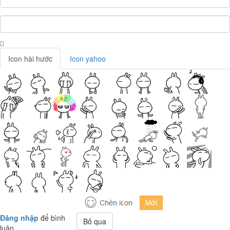
Icon hài hước
Icon yahoo
Đăng nhập
để bình
Bỏ qua
luận