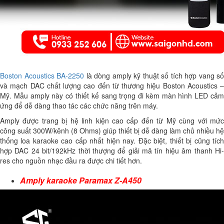
Boston Acoustics BA-2250
là dòng amply kỹ thuật số tích hợp vang số
và mạch DAC chất lượng cao đến từ thương hiệu Boston Acoustics –
Mỹ. Mẫu amply này có thiết kế sang trọng đi kèm màn hình LED cảm
ứng để dễ dàng thao tác các chức năng trên máy.
Amply được trang bị hệ linh kiện cao cấp đến từ Mỹ cùng với mức
công suất 300W/kênh (8 Ohms) giúp thiết bị dễ dàng làm chủ nhiều hệ
thống loa karaoke cao cấp nhất hiện nay. Đặc biệt, thiết bị cũng tích
hợp DAC 24 bit/192kHz thời thượng để giải mã tín hiệu âm thanh Hi-
res cho nguồn nhạc đầu ra được chi tiết hơn.
Amply karaoke Paramax Z-A450