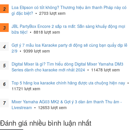
Loa Elipson có tốt không? Thương hiệu âm thanh Pháp này có
gì đặc biệt?
•
2703 lượt xem
JBL PartyBox Encore 2 sắp ra mắt: Sẵn sàng khuấy động mọi
bữa tiệc!
•
8818 lượt xem
Gợi ý 7 mẫu loa Karaoke party di động sẽ cùng bạn quẩy dịp lễ
2/9
•
9399 lượt xem
Digital Mixer là gì? Tìm hiểu dòng Digital Mixer Yamaha DM3
Series dành cho karaoke mới nhất 2024
•
11478 lượt xem
Top 5 hãng loa karaoke chính hãng được ưa chuộng hiện nay
•
11721 lượt xem
Mixer Yamaha AG03 MK2 & Gợi ý 3 dàn âm thanh Thu âm -
Livestream
•
12653 lượt xem
Đánh giá nhiều bình luận nhất