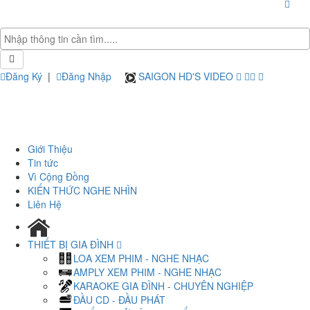
Đăng Ký
|
Đăng Nhập
SAIGON HD'S VIDEO
Giới Thiệu
Tin tức
Vì Cộng Đồng
KIẾN THỨC NGHE NHÌN
Liên Hệ
THIẾT BỊ GIA ĐÌNH
LOA XEM PHIM - NGHE NHẠC
AMPLY XEM PHIM - NGHE NHẠC
KARAOKE GIA ĐÌNH - CHUYÊN NGHIỆP
ĐẦU CD - ĐẦU PHÁT