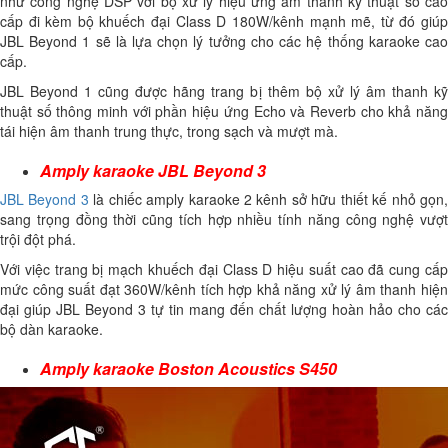
như công nghệ DSP với bộ xử lý hiệu ứng âm thanh kỹ thuật số cao
cấp đi kèm bộ khuếch đại Class D 180W/kênh mạnh mẽ, từ đó giúp
JBL Beyond 1 sẽ là lựa chọn lý tưởng cho các hệ thống karaoke cao
cấp.
JBL Beyond 1 cũng được hãng trang bị thêm bộ xử lý âm thanh kỹ
thuật số thông minh với phần hiệu ứng Echo và Reverb cho khả năng
tái hiện âm thanh trung thực, trong sạch và mượt mà.
Amply karaoke JBL Beyond 3
JBL Beyond 3
là chiếc amply karaoke 2 kênh sở hữu thiết kế nhỏ gọn
sang trọng đồng thời cũng tích hợp nhiều tính năng công nghệ vượt
trội đột phá.
Với việc trang bị mạch khuếch đại Class D hiệu suất cao đã cung cấp
mức công suất đạt 360W/kênh tích hợp khả năng xử lý âm thanh hiện
đại giúp JBL Beyond 3 tự tin mang đến chất lượng hoàn hảo cho các
bộ dàn karaoke.
Amply karaoke Boston Acoustics S450