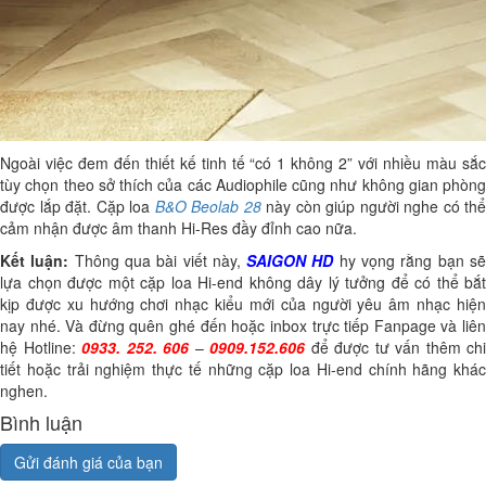
Ngoài việc đem đến thiết kế tinh tế “có 1 không 2” với nhiều màu sắc
tùy chọn theo sở thích của các Audiophile cũng như không gian phòng
được lắp đặt. Cặp loa
B&O Beolab 28
này còn giúp người nghe có thể
cảm nhận được âm thanh Hi-Res đầy đỉnh cao nữa.
Kết luận:
Thông qua bài viết này,
SAIGON HD
hy vọng rằng bạn s
lựa chọn được một cặp loa Hi-end không dây lý tưởng để có thể bắt
kịp được xu hướng chơi nhạc kiểu mới của người yêu âm nhạc hiện
nay nhé. Và đừng quên ghé đến hoặc inbox trực tiếp Fanpage và liên
hệ Hotline:
0933. 252. 606
–
0909.152.606
để được tư vấn thêm chi
tiết hoặc trải nghiệm thực tế những cặp loa Hi-end chính hãng khác
nghen.
Bình luận
Gửi đánh giá của bạn