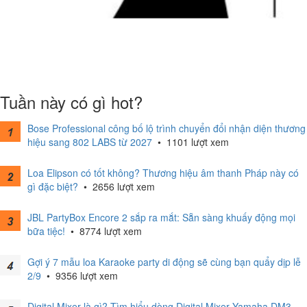
Tuần này có gì hot?
Bose Professional công bố lộ trình chuyển đổi nhận diện thương
hiệu sang 802 LABS từ 2027
•
1101 lượt xem
Loa Elipson có tốt không? Thương hiệu âm thanh Pháp này có
gì đặc biệt?
•
2656 lượt xem
JBL PartyBox Encore 2 sắp ra mắt: Sẵn sàng khuấy động mọi
bữa tiệc!
•
8774 lượt xem
Gợi ý 7 mẫu loa Karaoke party di động sẽ cùng bạn quẩy dịp lễ
2/9
•
9356 lượt xem
Digital Mixer là gì? Tìm hiểu dòng Digital Mixer Yamaha DM3