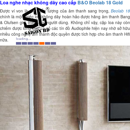
Loa nghe nhạc không dây cao cấp
B&O Beolab 18 Gold
Được ví von là một biểu tượng của âm thanh sang trọng,
Beolab 1
chính là một chiếc loa không dây hoàn hảo được hãng âm thanh Bang
& Olufsen giới thiệu đến người dùng. Không chỉ vậy, cặp loa này còn
chiếm được lòng của đa số các tín đồ Audiophile hiện nay nhờ sở hữu
nhiều công nghệ âm thanh độc quyền được tích hợp cho âm thanh Hifi
nữa.