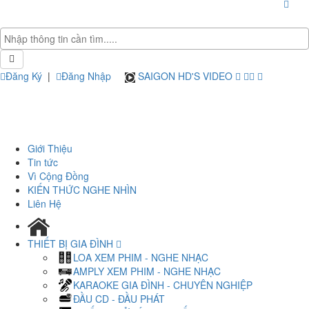
Đăng Ký
|
Đăng Nhập
SAIGON HD'S VIDEO
Giới Thiệu
Tin tức
Vì Cộng Đồng
KIẾN THỨC NGHE NHÌN
Liên Hệ
THIẾT BỊ GIA ĐÌNH
LOA XEM PHIM - NGHE NHẠC
AMPLY XEM PHIM - NGHE NHẠC
KARAOKE GIA ĐÌNH - CHUYÊN NGHIỆP
ĐẦU CD - ĐẦU PHÁT