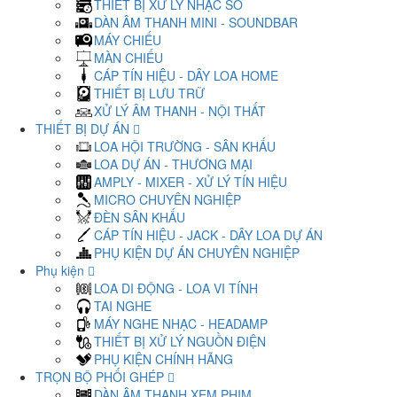
THIẾT BỊ XỬ LÝ NHẠC SỐ
DÀN ÂM THANH MINI - SOUNDBAR
MÁY CHIẾU
MÀN CHIẾU
CÁP TÍN HIỆU - DÂY LOA HOME
THIẾT BỊ LƯU TRỮ
XỬ LÝ ÂM THANH - NỘI THẤT
THIẾT BỊ DỰ ÁN
LOA HỘI TRƯỜNG - SÂN KHẤU
LOA DỰ ÁN - THƯƠNG MẠI
AMPLY - MIXER - XỬ LÝ TÍN HIỆU
MICRO CHUYÊN NGHIỆP
ĐÈN SÂN KHẤU
CÁP TÍN HIỆU - JACK - DÂY LOA DỰ ÁN
PHỤ KIỆN DỰ ÁN CHUYÊN NGHIỆP
Phụ kiện
LOA DI ĐỘNG - LOA VI TÍNH
TAI NGHE
MÁY NGHE NHẠC - HEADAMP
THIẾT BỊ XỬ LÝ NGUỒN ĐIỆN
PHỤ KIỆN CHÍNH HÃNG
TRỌN BỘ PHỐI GHÉP
DÀN ÂM THANH XEM PHIM