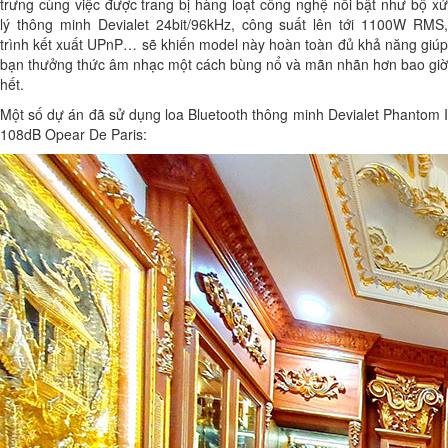
trưng cùng việc được trang bị hàng loạt công nghệ nổi bật như bộ xử
lý thông minh Devialet 24bit/96kHz, công suất lên tới 1100W RMS,
trình kết xuất UPnP… sẽ khiến model này hoàn toàn đủ khả năng giúp
bạn thưởng thức âm nhạc một cách bùng nổ và mãn nhãn hơn bao giờ
hết.
Một số dự án đã sử dụng loa Bluetooth thông minh Devialet Phantom I
108dB Opear De Paris: