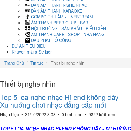
DÀN ÂM THANH NGHE NHẠC
DÀN ÂM THANH KARAOKE
COMBO THU ÂM - LIVESTREAM
ÂM THANH BEER CLUB - BAR
HỘI TRƯỜNG - SÂN KHẤU - BIỂU DIỄN
ÂM THANH CAFE - SHOP - NHÀ HÀNG
ĐẦU PHÁT - Ổ CỨNG
DỰ ÁN TIÊU BIỂU
Khuyến mãi & Sự kiện
Trang Chủ
Tin tức
Thiết bị nghe nhìn
Thiết bị nghe nhìn
Top 5 loa nghe nhạc Hi-end không dây -
Xu hướng chơi nhạc đẳng cấp mới
Nhập Liệu
•
31/10/2022 3:03
•
0 bình luận
•
9822 lượt xem
TOP 5 LOA NGHE NHẠC HI-END KHÔNG DÂY - XU HƯỚNG