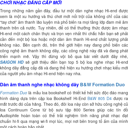
CHƠI NHẠC ĐẲNG CẤP MỚI
Trong những năm gần đây, đầu tư một dàn nghe nhạc Hi-end được
xem là một xu hướng và thú chơi mới nổi trội của không chỉ của các
“tay chơi” âm thanh lão luyện mà phổ biến ra mọi tầng lớp đam mê âm
thanh trên cả nước. Tuy nhiên, để có thể thưởng thức được âm nhạc
Hi-end một cách chân thực và trọn vẹn nhất thì chắc hẳn bạn sẽ phải
cần đến một bộ loa hoặc một dàn âm thanh Hi-end chất lượng phải
không nào. Bên cạnh đó, trên thế giới hiện nay đang phổ biến các
công nghệ âm thanh không dây, các công nghệ này đã và đang phát
triển mạnh mẽ. Vậy thì đừng vội bỏ qua bài viết dưới đây nhé,
SAIGON HD
sẽ giới thiệu đến bạn top 5 bộ loa nghe nhạc Hi-en
không dây đẳng cấp đã và đang thể hiện xu hướng chơi nhạc kiểu mới
của người yêu âm nhạc Hi-end hiện nay nha.
Dàn âm thanh nghe nhạc không dây
B&W Formation Duo
Formation Duo
là mẫu loa bookshelf có thiết kế hết sức độc đáo man
hình dáng dựa trên cặp loa Bookshelf Hi-End
B&W 805 D4
được r
mắt trước đó của hãng. Theo đó, đôi loa này còn sở hữu công nghệ củ
loa Continuum Cone từ bộ sưu tập 800 Series giúp các tín đồ
Audiophile hoàn toàn có thể trải nghiệm tính năng phát nhạc đạt
chuẩn hi-fi qua mạng wi-fi mọi lúc, mọi nơi bên trong tổ ấm của mình
một cách hoàn hảo nhất.