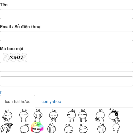
Tên
Email / Số điện thoại
Mã bảo mật
Icon hài hước
Icon yahoo