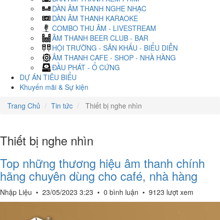
DÀN ÂM THANH NGHE NHẠC
DÀN ÂM THANH KARAOKE
COMBO THU ÂM - LIVESTREAM
ÂM THANH BEER CLUB - BAR
HỘI TRƯỜNG - SÂN KHẤU - BIỂU DIỄN
ÂM THANH CAFE - SHOP - NHÀ HÀNG
ĐẦU PHÁT - Ổ CỨNG
DỰ ÁN TIÊU BIỂU
Khuyến mãi & Sự kiện
Trang Chủ
Tin tức
Thiết bị nghe nhìn
Thiết bị nghe nhìn
Top những thương hiệu âm thanh chính
hãng chuyên dùng cho café, nhà hàng
Nhập Liệu
•
23/05/2023 3:23
•
0 bình luận
•
9123 lượt xem