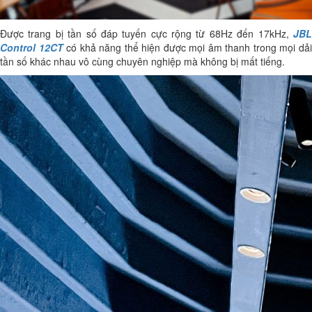
Được trang bị tần số đáp tuyến cực rộng từ 68Hz đến 17kHz,
JBL
Control 12CT
có khả năng thể hiện được mọi âm thanh trong mọi dả
tần số khác nhau vô cùng chuyên nghiệp mà không bị mất tiếng.