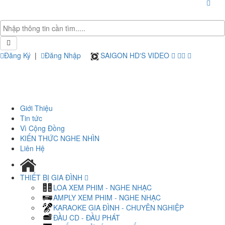
Đăng Ký
|
Đăng Nhập
SAIGON HD'S VIDEO
Giới Thiệu
Tin tức
Vì Cộng Đồng
KIẾN THỨC NGHE NHÌN
Liên Hệ
THIẾT BỊ GIA ĐÌNH
LOA XEM PHIM - NGHE NHẠC
AMPLY XEM PHIM - NGHE NHẠC
KARAOKE GIA ĐÌNH - CHUYÊN NGHIỆP
ĐẦU CD - ĐẦU PHÁT