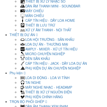
THIẾT BỊ XỬ LÝ NHẠC SỐ
DÀN ÂM THANH MINI - SOUNDBAR
MÁY CHIẾU
MÀN CHIẾU
CÁP TÍN HIỆU - DÂY LOA HOME
THIẾT BỊ LƯU TRỮ
XỬ LÝ ÂM THANH - NỘI THẤT
THIẾT BỊ DỰ ÁN
LOA HỘI TRƯỜNG - SÂN KHẤU
LOA DỰ ÁN - THƯƠNG MẠI
AMPLY - MIXER - XỬ LÝ TÍN HIỆU
MICRO CHUYÊN NGHIỆP
ĐÈN SÂN KHẤU
CÁP TÍN HIỆU - JACK - DÂY LOA DỰ ÁN
PHỤ KIỆN DỰ ÁN CHUYÊN NGHIỆP
Phụ kiện
LOA DI ĐỘNG - LOA VI TÍNH
TAI NGHE
MÁY NGHE NHẠC - HEADAMP
THIẾT BỊ XỬ LÝ NGUỒN ĐIỆN
PHỤ KIỆN CHÍNH HÃNG
TRỌN BỘ PHỐI GHÉP
DÀN ÂM THANH XEM PHIM