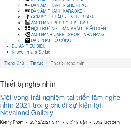
DÀN ÂM THANH NGHE NHẠC
DÀN ÂM THANH KARAOKE
COMBO THU ÂM - LIVESTREAM
ÂM THANH BEER CLUB - BAR
HỘI TRƯỜNG - SÂN KHẤU - BIỂU DIỄN
ÂM THANH CAFE - SHOP - NHÀ HÀNG
ĐẦU PHÁT - Ổ CỨNG
DỰ ÁN TIÊU BIỂU
Khuyến mãi & Sự kiện
Trang Chủ
Tin tức
Thiết bị nghe nhìn
Thiết bị nghe nhìn
Một vòng trải nghiệm tại triển lãm nghe
nhìn 2021 trong chuỗi sự kiện tại
Novaland Gallery
Kenny Phạm
•
25/12/2021 3:11
•
0 bình luận
•
8852 lượt xem