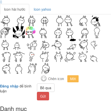
Icon hài hước
Icon yahoo
Đăng nhập
để bình
Bỏ qua
luận
Gửi
Danh mục