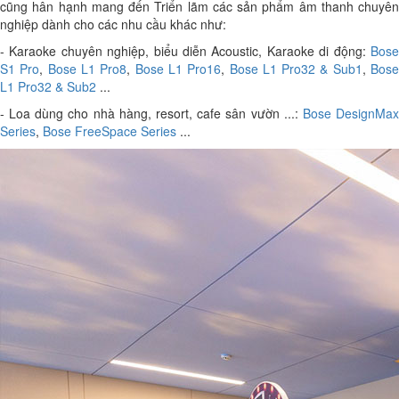
cũng hân hạnh mang đến Triển lãm các sản phẩm âm thanh chuyên
nghiệp dành cho các nhu cầu khác như:
- Karaoke chuyên nghiệp, biểu diễn Acoustic, Karaoke di động:
Bose
S1 Pro
,
Bose L1 Pro8
,
Bose L1 Pro16
,
Bose L1 Pro32 & Sub1
,
Bos
L1 Pro32 & Sub2
...
- Loa dùng cho nhà hàng, resort, cafe sân vườn ...:
Bose DesignMa
Series
,
Bose FreeSpace Series
...