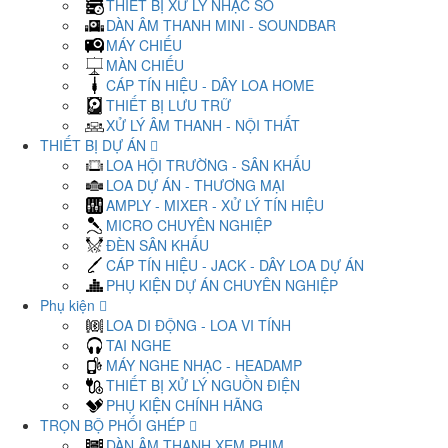
THIẾT BỊ XỬ LÝ NHẠC SỐ
DÀN ÂM THANH MINI - SOUNDBAR
MÁY CHIẾU
MÀN CHIẾU
CÁP TÍN HIỆU - DÂY LOA HOME
THIẾT BỊ LƯU TRỮ
XỬ LÝ ÂM THANH - NỘI THẤT
THIẾT BỊ DỰ ÁN
LOA HỘI TRƯỜNG - SÂN KHẤU
LOA DỰ ÁN - THƯƠNG MẠI
AMPLY - MIXER - XỬ LÝ TÍN HIỆU
MICRO CHUYÊN NGHIỆP
ĐÈN SÂN KHẤU
CÁP TÍN HIỆU - JACK - DÂY LOA DỰ ÁN
PHỤ KIỆN DỰ ÁN CHUYÊN NGHIỆP
Phụ kiện
LOA DI ĐỘNG - LOA VI TÍNH
TAI NGHE
MÁY NGHE NHẠC - HEADAMP
THIẾT BỊ XỬ LÝ NGUỒN ĐIỆN
PHỤ KIỆN CHÍNH HÃNG
TRỌN BỘ PHỐI GHÉP
DÀN ÂM THANH XEM PHIM