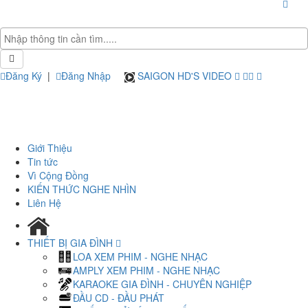
Đăng Ký
|
Đăng Nhập
SAIGON HD'S VIDEO
Giới Thiệu
Tin tức
Vì Cộng Đồng
KIẾN THỨC NGHE NHÌN
Liên Hệ
THIẾT BỊ GIA ĐÌNH
LOA XEM PHIM - NGHE NHẠC
AMPLY XEM PHIM - NGHE NHẠC
KARAOKE GIA ĐÌNH - CHUYÊN NGHIỆP
ĐẦU CD - ĐẦU PHÁT