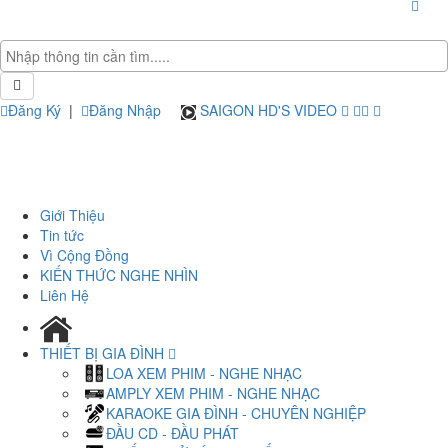
Đăng Ký
|
Đăng Nhập
SAIGON HD'S VIDEO
Giới Thiệu
Tin tức
Vì Cộng Đồng
KIẾN THỨC NGHE NHÌN
Liên Hệ
THIẾT BỊ GIA ĐÌNH
LOA XEM PHIM - NGHE NHẠC
AMPLY XEM PHIM - NGHE NHẠC
KARAOKE GIA ĐÌNH - CHUYÊN NGHIỆP
ĐẦU CD - ĐẦU PHÁT