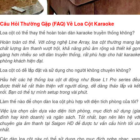
Câu Hỏi Thường Gặp (FAQ) Về Loa Cột Karaoke
Loa cột có thể thay thế hoàn toàn dàn karaoke truyền thống không?
Hoàn toàn có thể. Với công nghệ Line Array, loa cột thường mang lại
chất lượng âm thanh vượt trội, khả năng phủ âm rộng và thiết kế gọn
gàng hơn nhiều so với dàn truyền thống, rất phù hợp cho hát karaoke
phòng khách hiện đại.
Loa cột có dễ lắp đặt và sử dụng cho người không chuyên không?
Hầu hết các hệ thống loa cột di động như Bose L1 Pro series đều
được thiết kế rất thân thiện với người dùng, dễ dàng tháo lắp và kết
nối. Bạn có thể tự mình setup trong vài phút.
Làm thế nào để chọn dàn loa cột phù hợp với diện tích phòng của tôi?
Việc lựa chọn cần dựa vào diện tích phòng, mục đích sử dụng (gia
đình hay kinh doanh) và ngân sách. Tốt nhất, bạn nên liên hệ với
chuyên gia âm thanh tại Saigon HD để được tư vấn cấu hình tối ưu
nhất.
Các dàn loa cột này có thể sử dụng cho mục đích nghe nhạc, xem