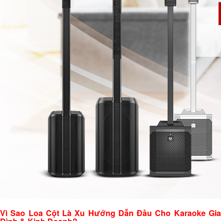
Vì Sao Loa Cột Là Xu Hướng Dẫn Đầu Cho Karaoke Gia