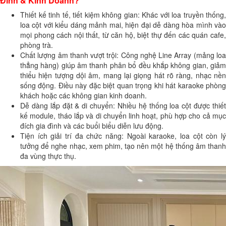
Đình & Kinh Doanh?
Thiết kế tinh tế, tiết kiệm không gian: Khác với loa truyền thống,
loa cột với kiểu dáng mảnh mai, hiện đại dễ dàng hòa mình vào
mọi phong cách nội thất, từ căn hộ, biệt thự đến các quán cafe,
phòng trà.
Chất lượng âm thanh vượt trội: Công nghệ Line Array (mảng loa
thẳng hàng) giúp âm thanh phân bổ đều khắp không gian, giảm
thiểu hiện tượng dội âm, mang lại giọng hát rõ ràng, nhạc nền
sống động. Điều này đặc biệt quan trọng khi hát karaoke phòng
khách hoặc các không gian kinh doanh.
Dễ dàng lắp đặt & di chuyển: Nhiều hệ thống loa cột được thiết
kế module, tháo lắp và di chuyển linh hoạt, phù hợp cho cả mục
đích gia đình và các buổi biểu diễn lưu động.
Tiện ích giải trí đa chức năng: Ngoài karaoke, loa cột còn lý
tưởng để nghe nhạc, xem phim, tạo nên một hệ thống âm thanh
đa vùng thực thụ.