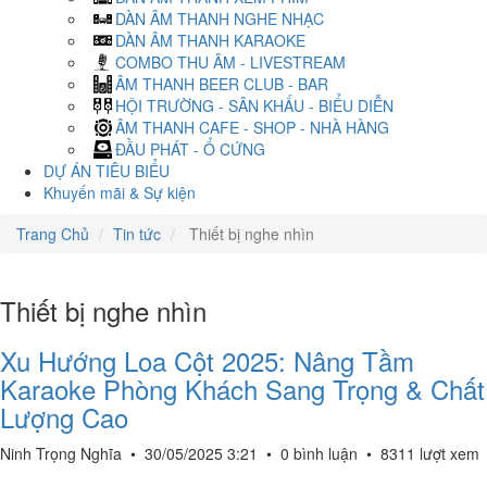
DÀN ÂM THANH NGHE NHẠC
DÀN ÂM THANH KARAOKE
COMBO THU ÂM - LIVESTREAM
ÂM THANH BEER CLUB - BAR
HỘI TRƯỜNG - SÂN KHẤU - BIỂU DIỄN
ÂM THANH CAFE - SHOP - NHÀ HÀNG
ĐẦU PHÁT - Ổ CỨNG
DỰ ÁN TIÊU BIỂU
Khuyến mãi & Sự kiện
Trang Chủ
Tin tức
Thiết bị nghe nhìn
Thiết bị nghe nhìn
Xu Hướng Loa Cột 2025: Nâng Tầm
Karaoke Phòng Khách Sang Trọng & Chất
Lượng Cao
Ninh Trọng Nghĩa
•
30/05/2025 3:21
•
0 bình luận
•
8311 lượt xem