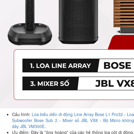
Cấu hình:
Loa biểu diễn di động Line Array Bose L1 Pro32
-
Lo
Subwoofer Bose Sub 2
-
Mixer số JBL VX8
-
Bộ Micro khôn
dây JBL VM300E
.
Ưu điểm: Đây là "ông hoàng" của các hệ thống loa cột di động.