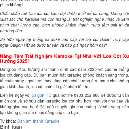
phim không?
Chắc chắn rồi! Các loa cột hiện đại được thiết kế đa năng, không chỉ
xuất sắc cho karaoke mà còn mang lại trải nghiệm nghe nhạc và xem
phim chất lượng cao, biến phòng khách thành trung tâm giải trí đa
phương tiện.
Sở hữu ngay hệ thống karaoke cao cấp với loa cột Bose! Truy cập
ngay Saigon HD để được tư vấn và báo giá ngay hôm nay!
Nâng Tầm Trải Nghiệm Karaoke Tại Nhà Với Loa Cột Xu
Hướng 2025!
Đừng bỏ lỡ xu hướng âm thanh đỉnh cao năm 2025 với các hệ thống
loa cột đẳng cấp. Dù bạn muốn hát karaoke phòng khách sang trọng,
tổ chức party ngoài trời, hay nâng cấp chất lượng âm thanh cho không
gian kinh doanh, loa cột chính là giải pháp tối ưu.
Liên hệ ngay với
Saigon HD
qua hotline 0933 252 606 để được tư vấ
miễn phí và sở hữu dàn karaoke loa cột phù hợp nhất với nhu cầu và
không gian của bạn! Đội ngũ chuyên gia của chúng tôi sẵn sàng kiến
tạo không gian âm nhạc đẳng cấp cho bạn.
Từ khóa:
Dàn âm thanh Karaoke
Bình luận