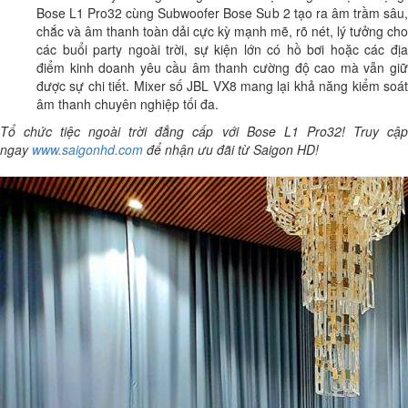
Bose L1 Pro32 cùng Subwoofer Bose Sub 2 tạo ra âm trầm sâu,
chắc và âm thanh toàn dải cực kỳ mạnh mẽ, rõ nét, lý tưởng cho
các buổi party ngoài trời, sự kiện lớn có hồ bơi hoặc các địa
điểm kinh doanh yêu cầu âm thanh cường độ cao mà vẫn giữ
được sự chi tiết. Mixer số JBL VX8 mang lại khả năng kiểm soát
âm thanh chuyên nghiệp tối đa.
Tổ chức tiệc ngoài trời đẳng cấp với Bose L1 Pro32! Truy cập
ngay
www.saigonhd.com
để nhận ưu đãi từ Saigon HD!