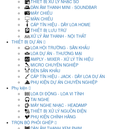
THIẾT BỊ XỬ LÝ NHẠC SỐ
DÀN ÂM THANH MINI - SOUNDBAR
MÁY CHIẾU
MÀN CHIẾU
CÁP TÍN HIỆU - DÂY LOA HOME
THIẾT BỊ LƯU TRỮ
XỬ LÝ ÂM THANH - NỘI THẤT
THIẾT BỊ DỰ ÁN
LOA HỘI TRƯỜNG - SÂN KHẤU
LOA DỰ ÁN - THƯƠNG MẠI
AMPLY - MIXER - XỬ LÝ TÍN HIỆU
MICRO CHUYÊN NGHIỆP
ĐÈN SÂN KHẤU
CÁP TÍN HIỆU - JACK - DÂY LOA DỰ ÁN
PHỤ KIỆN DỰ ÁN CHUYÊN NGHIỆP
Phụ kiện
LOA DI ĐỘNG - LOA VI TÍNH
TAI NGHE
MÁY NGHE NHẠC - HEADAMP
THIẾT BỊ XỬ LÝ NGUỒN ĐIỆN
PHỤ KIỆN CHÍNH HÃNG
TRỌN BỘ PHỐI GHÉP
DÀN ÂM THANH XEM PHIM