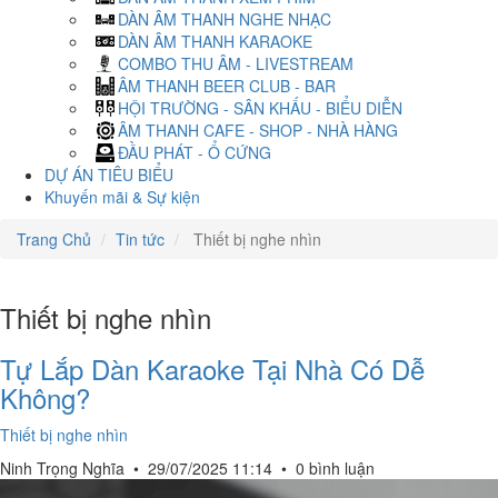
DÀN ÂM THANH NGHE NHẠC
DÀN ÂM THANH KARAOKE
COMBO THU ÂM - LIVESTREAM
ÂM THANH BEER CLUB - BAR
HỘI TRƯỜNG - SÂN KHẤU - BIỂU DIỄN
ÂM THANH CAFE - SHOP - NHÀ HÀNG
ĐẦU PHÁT - Ổ CỨNG
DỰ ÁN TIÊU BIỂU
Khuyến mãi & Sự kiện
Trang Chủ
Tin tức
Thiết bị nghe nhìn
Thiết bị nghe nhìn
Tự Lắp Dàn Karaoke Tại Nhà Có Dễ
Không?
Thiết bị nghe nhìn
Ninh Trọng Nghĩa
•
29/07/2025 11:14
•
0 bình luận