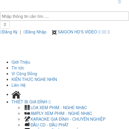
Đăng Ký
|
Đăng Nhập
SAIGON HD'S VIDEO
Giới Thiệu
Tin tức
Vì Cộng Đồng
KIẾN THỨC NGHE NHÌN
Liên Hệ
THIẾT BỊ GIA ĐÌNH
LOA XEM PHIM - NGHE NHẠC
AMPLY XEM PHIM - NGHE NHẠC
KARAOKE GIA ĐÌNH - CHUYÊN NGHIỆP
ĐẦU CD - ĐẦU PHÁT