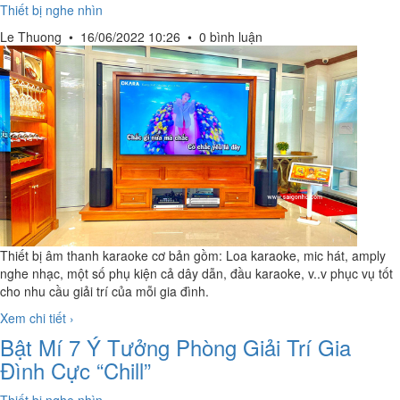
Thiết bị nghe nhìn
Le Thuong
•
16/06/2022 10:26
•
0 bình luận
Thiết bị âm thanh karaoke cơ bản gồm: Loa karaoke, mic hát, amply
nghe nhạc, một số phụ kiện cả dây dẫn, đầu karaoke, v..v phục vụ tốt
cho nhu cầu giải trí của mỗi gia đình.
Xem chi tiết ›
Bật Mí 7 Ý Tưởng Phòng Giải Trí Gia
Đình Cực “Chill”