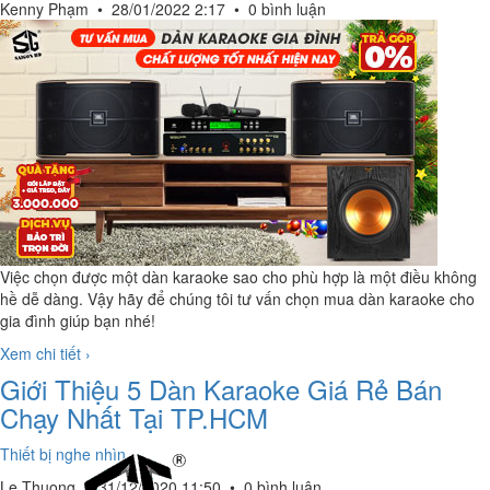
Kenny Phạm
•
28/01/2022 2:17
•
0 bình luận
Việc chọn được một dàn karaoke sao cho phù hợp là một điều không
hề dễ dàng. Vậy hãy để chúng tôi tư vấn chọn mua dàn karaoke cho
gia đình giúp bạn nhé!
Xem chi tiết ›
Giới Thiệu 5 Dàn Karaoke Giá Rẻ Bán
Chạy Nhất Tại TP.HCM
Thiết bị nghe nhìn
Le Thuong
•
31/12/2020 11:50
•
0 bình luận