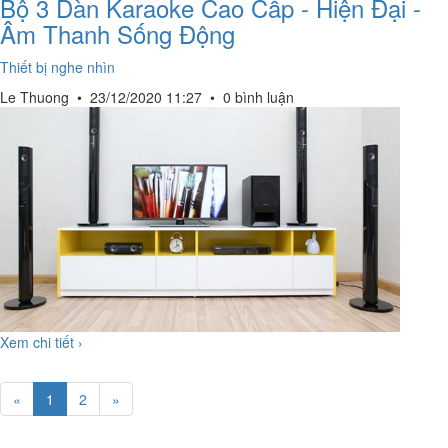
Bộ 3 Dàn Karaoke Cao Cấp - Hiện Đại -
Âm Thanh Sống Động
Thiết bị nghe nhìn
Le Thuong
•
23/12/2020 11:27
•
0 bình luận
Xem chi tiết ›
«
1
2
»