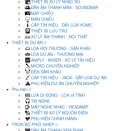
THIẾT BỊ XỬ LÝ NHẠC SỐ
DÀN ÂM THANH MINI - SOUNDBAR
MÁY CHIẾU
MÀN CHIẾU
CÁP TÍN HIỆU - DÂY LOA HOME
THIẾT BỊ LƯU TRỮ
XỬ LÝ ÂM THANH - NỘI THẤT
THIẾT BỊ DỰ ÁN
LOA HỘI TRƯỜNG - SÂN KHẤU
LOA DỰ ÁN - THƯƠNG MẠI
AMPLY - MIXER - XỬ LÝ TÍN HIỆU
MICRO CHUYÊN NGHIỆP
ĐÈN SÂN KHẤU
CÁP TÍN HIỆU - JACK - DÂY LOA DỰ ÁN
PHỤ KIỆN DỰ ÁN CHUYÊN NGHIỆP
Phụ kiện
LOA DI ĐỘNG - LOA VI TÍNH
TAI NGHE
MÁY NGHE NHẠC - HEADAMP
THIẾT BỊ XỬ LÝ NGUỒN ĐIỆN
PHỤ KIỆN CHÍNH HÃNG
TRỌN BỘ PHỐI GHÉP
DÀN ÂM THANH XEM PHIM