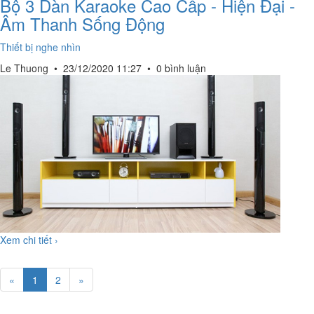
Bộ 3 Dàn Karaoke Cao Cấp - Hiện Đại -
Âm Thanh Sống Động
Thiết bị nghe nhìn
Le Thuong
•
23/12/2020 11:27
•
0 bình luận
Xem chi tiết ›
«
1
2
»