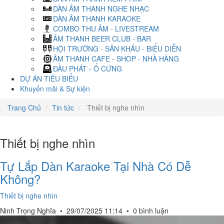
DÀN ÂM THANH NGHE NHẠC
DÀN ÂM THANH KARAOKE
COMBO THU ÂM - LIVESTREAM
ÂM THANH BEER CLUB - BAR
HỘI TRƯỜNG - SÂN KHẤU - BIỂU DIỄN
ÂM THANH CAFE - SHOP - NHÀ HÀNG
ĐẦU PHÁT - Ổ CỨNG
DỰ ÁN TIÊU BIỂU
Khuyến mãi & Sự kiện
Trang Chủ
Tin tức
Thiết bị nghe nhìn
Thiết bị nghe nhìn
Tự Lắp Dàn Karaoke Tại Nhà Có Dễ
Không?
Thiết bị nghe nhìn
Ninh Trọng Nghĩa
•
29/07/2025 11:14
•
0 bình luận