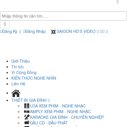
Đăng Ký
|
Đăng Nhập
SAIGON HD'S VIDEO
Giới Thiệu
Tin tức
Vì Cộng Đồng
KIẾN THỨC NGHE NHÌN
Liên Hệ
THIẾT BỊ GIA ĐÌNH
LOA XEM PHIM - NGHE NHẠC
AMPLY XEM PHIM - NGHE NHẠC
KARAOKE GIA ĐÌNH - CHUYÊN NGHIỆP
ĐẦU CD - ĐẦU PHÁT