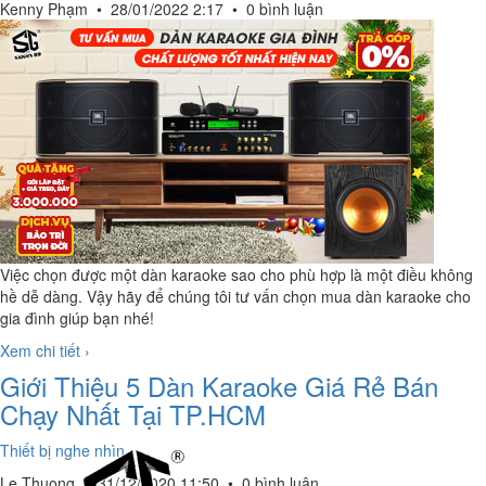
Kenny Phạm
•
28/01/2022 2:17
•
0 bình luận
Việc chọn được một dàn karaoke sao cho phù hợp là một điều không
hề dễ dàng. Vậy hãy để chúng tôi tư vấn chọn mua dàn karaoke cho
gia đình giúp bạn nhé!
Xem chi tiết ›
Giới Thiệu 5 Dàn Karaoke Giá Rẻ Bán
Chạy Nhất Tại TP.HCM
Thiết bị nghe nhìn
Le Thuong
•
31/12/2020 11:50
•
0 bình luận