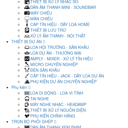
THIẾT BỊ XỬ LÝ NHẠC SỐ
DÀN ÂM THANH MINI - SOUNDBAR
MÁY CHIẾU
MÀN CHIẾU
CÁP TÍN HIỆU - DÂY LOA HOME
THIẾT BỊ LƯU TRỮ
XỬ LÝ ÂM THANH - NỘI THẤT
THIẾT BỊ DỰ ÁN
LOA HỘI TRƯỜNG - SÂN KHẤU
LOA DỰ ÁN - THƯƠNG MẠI
AMPLY - MIXER - XỬ LÝ TÍN HIỆU
MICRO CHUYÊN NGHIỆP
ĐÈN SÂN KHẤU
CÁP TÍN HIỆU - JACK - DÂY LOA DỰ ÁN
PHỤ KIỆN DỰ ÁN CHUYÊN NGHIỆP
Phụ kiện
LOA DI ĐỘNG - LOA VI TÍNH
TAI NGHE
MÁY NGHE NHẠC - HEADAMP
THIẾT BỊ XỬ LÝ NGUỒN ĐIỆN
PHỤ KIỆN CHÍNH HÃNG
TRỌN BỘ PHỐI GHÉP
DÀN ÂM THANH XEM PHIM