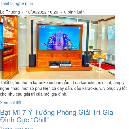
Thiết bị nghe nhìn
Le Thuong
•
16/06/2022 10:26
•
0 bình luận
Thiết bị âm thanh karaoke cơ bản gồm: Loa karaoke, mic hát, amply
nghe nhạc, một số phụ kiện cả dây dẫn, đầu karaoke, v..v phục vụ tốt
cho nhu cầu giải trí của mỗi gia đình.
Xem chi tiết ›
Bật Mí 7 Ý Tưởng Phòng Giải Trí Gia
Đình Cực “Chill”