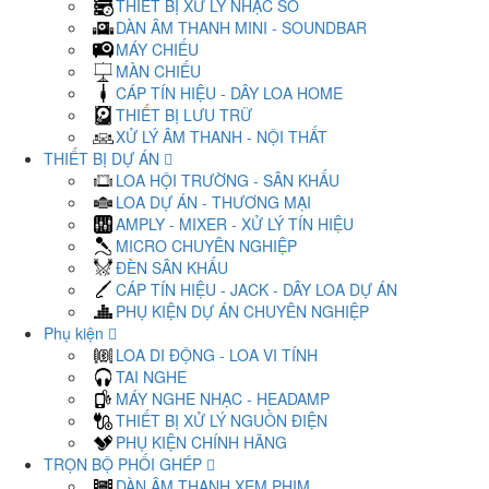
THIẾT BỊ XỬ LÝ NHẠC SỐ
DÀN ÂM THANH MINI - SOUNDBAR
MÁY CHIẾU
MÀN CHIẾU
CÁP TÍN HIỆU - DÂY LOA HOME
THIẾT BỊ LƯU TRỮ
XỬ LÝ ÂM THANH - NỘI THẤT
THIẾT BỊ DỰ ÁN
LOA HỘI TRƯỜNG - SÂN KHẤU
LOA DỰ ÁN - THƯƠNG MẠI
AMPLY - MIXER - XỬ LÝ TÍN HIỆU
MICRO CHUYÊN NGHIỆP
ĐÈN SÂN KHẤU
CÁP TÍN HIỆU - JACK - DÂY LOA DỰ ÁN
PHỤ KIỆN DỰ ÁN CHUYÊN NGHIỆP
Phụ kiện
LOA DI ĐỘNG - LOA VI TÍNH
TAI NGHE
MÁY NGHE NHẠC - HEADAMP
THIẾT BỊ XỬ LÝ NGUỒN ĐIỆN
PHỤ KIỆN CHÍNH HÃNG
TRỌN BỘ PHỐI GHÉP
DÀN ÂM THANH XEM PHIM