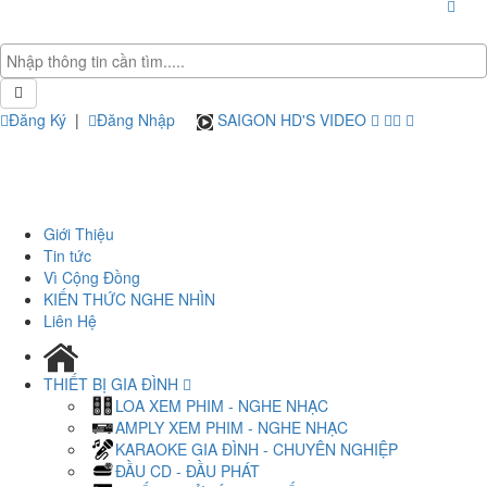
Đăng Ký
|
Đăng Nhập
SAIGON HD'S VIDEO
Giới Thiệu
Tin tức
Vì Cộng Đồng
KIẾN THỨC NGHE NHÌN
Liên Hệ
THIẾT BỊ GIA ĐÌNH
LOA XEM PHIM - NGHE NHẠC
AMPLY XEM PHIM - NGHE NHẠC
KARAOKE GIA ĐÌNH - CHUYÊN NGHIỆP
ĐẦU CD - ĐẦU PHÁT