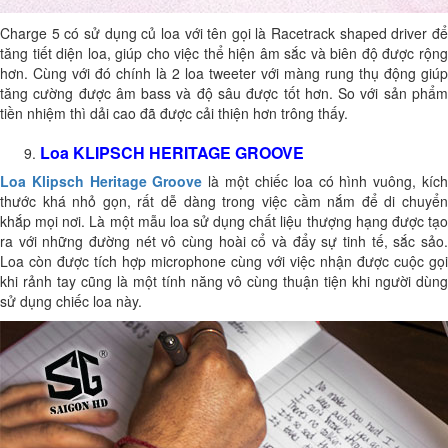
Charge 5 có sử dụng củ loa với tên gọi là Racetrack shaped driver để
tăng tiết diện loa, giúp cho việc thể hiện âm sắc và biên độ được rộng
hơn. Cùng với đó chính là 2 loa tweeter với màng rung thụ động giúp
tăng cường được âm bass và độ sâu được tốt hơn. So với sản phẩm
tiền nhiệm thì dải cao đã được cải thiện hơn trông thấy.
Loa KLIPSCH HERITAGE GROOVE
Loa Klipsch Heritage Groove
là một chiếc loa có hình vuông, kíc
thước khá nhỏ gọn, rất dễ dàng trong việc cầm nắm để di chuyển
khắp mọi nơi. Là một mẫu loa sử dụng chất liệu thượng hạng được tạo
ra với những đường nét vô cùng hoài cổ và đẩy sự tinh tế, sắc sảo.
Loa còn được tích hợp microphone cùng với việc nhận được cuộc gọi
khi rảnh tay cũng là một tính năng vô cùng thuận tiện khi người dùng
sử dụng chiếc loa này.