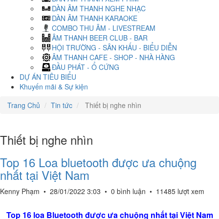
DÀN ÂM THANH NGHE NHẠC
DÀN ÂM THANH KARAOKE
COMBO THU ÂM - LIVESTREAM
ÂM THANH BEER CLUB - BAR
HỘI TRƯỜNG - SÂN KHẤU - BIỂU DIỄN
ÂM THANH CAFE - SHOP - NHÀ HÀNG
ĐẦU PHÁT - Ổ CỨNG
DỰ ÁN TIÊU BIỂU
Khuyến mãi & Sự kiện
Trang Chủ
Tin tức
Thiết bị nghe nhìn
Thiết bị nghe nhìn
Top 16 Loa bluetooth được ưa chuộng
nhất tại Việt Nam
Kenny Phạm
•
28/01/2022 3:03
•
0 bình luận
•
11485 lượt xem
Top 16 loa Bluetooth được ưa chuộng nhất tại Việt Nam